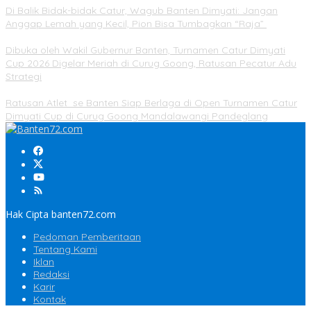
Di Balik Bidak-bidak Catur, Wagub Banten Dimyati: Jangan
Anggap Lemah yang Kecil, Pion Bisa Tumbagkan “Raja”
Dibuka oleh Wakil Gubernur Banten, Turnamen Catur Dimyati
Cup 2026 Digelar Meriah di Curug Goong, Ratusan Pecatur Adu
Strategi
Ratusan Atlet se Banten Siap Berlaga di Open Turnamen Catur
Dimyati Cup di Curug Goong Mandalawangi Pandeglang
Hak Cipta banten72.com
Pedoman Pemberitaan
Tentang Kami
Iklan
Redaksi
Karir
Kontak