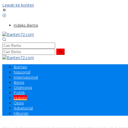
Lewati ke konten
Indeks Berita
Banten
Nasional
Internasional
Bisnis
Olahraga
Politik
Hukrim
Opini
Advetorial
Hiburan