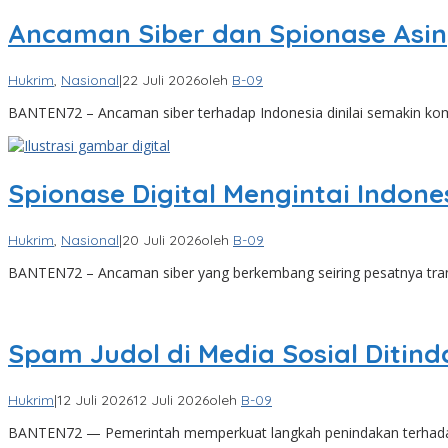
Ancaman Siber dan Spionase Asi
Hukrim
,
Nasional
|
22 Juli 2026
oleh
B-09
BANTEN72 – Ancaman siber terhadap Indonesia dinilai semakin kom
Spionase Digital Mengintai Indo
Hukrim
,
Nasional
|
20 Juli 2026
oleh
B-09
BANTEN72 – Ancaman siber yang berkembang seiring pesatnya transf
Spam Judol di Media Sosial Ditind
Hukrim
|
12 Juli 2026
12 Juli 2026
oleh
B-09
BANTEN72 — Pemerintah memperkuat langkah penindakan terhadap