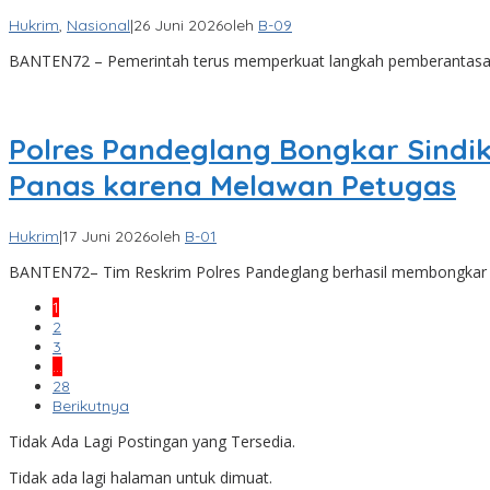
Hukrim
,
Nasional
|
26 Juni 2026
oleh
B-09
BANTEN72 – Pemerintah terus memperkuat langkah pemberantasan j
Polres Pandeglang Bongkar Sindik
Panas karena Melawan Petugas
Hukrim
|
17 Juni 2026
oleh
B-01
BANTEN72– Tim Reskrim Polres Pandeglang berhasil membongkar s
1
2
3
…
28
Berikutnya
Tidak Ada Lagi Postingan yang Tersedia.
Tidak ada lagi halaman untuk dimuat.