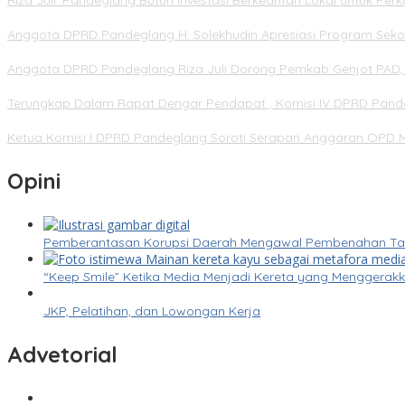
Riza Juli: Pandeglang Butuh Investasi Berkearifan Lokal untuk Pe
Anggota DPRD Pandeglang H. Solekhudin Apresiasi Program Sekol
Anggota DPRD Pandeglang Riza Juli Dorong Pemkab Genjot PAD, 
Terungkap Dalam Rapat Dengar Pendapat , Komisi IV DPRD Pandeg
Ketua Komisi I DPRD Pandeglang Soroti Serapan Anggaran OPD M
Opini
Pemberantasan Korupsi Daerah Mengawal Pembenahan Tata 
“Keep Smile” Ketika Media Menjadi Kereta yang Menggera
JKP, Pelatihan, dan Lowongan Kerja
Advetorial