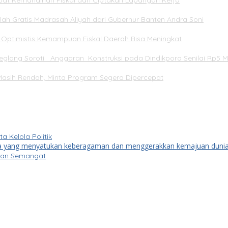
rkuat Kemandirian Fiskal dan Ciptakan Lapangan Kerja
ah Gratis Madrasah Aliyah dari Gubernur Banten Andra Soni
Optimistis Kemampuan Fiskal Daerah Bisa Meningkat
lang Soroti Anggaran Konstruksi pada Dindikpora Senilai Rp5 Mi
asih Rendah, Minta Program Segera Dipercepat
Kelola Politik
kkan Semangat