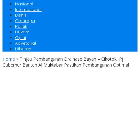
Nasional
Internasional
Bisnis
Olahraga
Politik
Hukrim
Opini
Advetorial
Hiburan
Home
»
Tinjau Pembangunan Drainase Bayah – Cikotok, Pj
Gubernur Banten Al Muktabar Pastikan Pembangunan Optimal