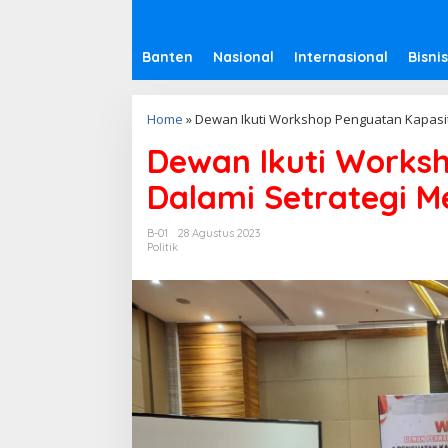
Banten
Nasional
Internasional
Bisnis
Home
»
Dewan Ikuti Workshop Penguatan Kapasit
Dewan Ikuti Works
Dalami Setrategi M
B-01
28 Agustus 2023
Politik