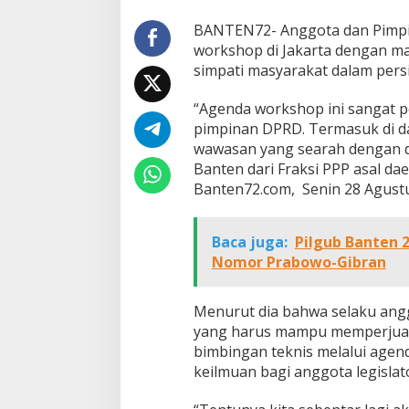
BANTEN72- Anggota dan Pimpi
workshop di Jakarta dengan ma
simpati masyarakat dalam pers
“Agenda workshop ini sangat 
pimpinan DPRD. Termasuk di 
wawasan yang searah dengan dis
Banten dari Fraksi PPP asal da
Banten72.com, Senin 28 Agustu
Baca juga:
Pilgub Banten 
Nomor Prabowo-Gibran
Menurut dia bahwa selaku angg
B50 Diperluas Be
yang harus mampu memperjuangk
Pemerintah Siapk
bimbingan teknis melalui age
Nasional hingga 
keilmuan bagi anggota legislat