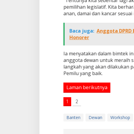
“Tentunya kita sebentar lagi 
pemilihan legislatif. Kita berh
anan, damai dan kancar sesuai in
Baca juga:
Anggota DPRD B
Honorer
Ia menyatakan dalam bimtek ini
anggota dewan untuk meraih s
langkah yang akan dilakukan p
Pemilu yang baik.
Laman berikutnya
Nobar Final Piala
Legislator Yangto
1
2
Spanyol Tumbang
Banten
Dewan
Workshop