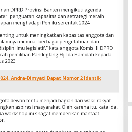
nan DPRD Provinsi Banten mengikuti agenda
teri penguatan kapasitas dan setrategi meraih
iapan menghadapi Pemilu serentak 2024.
penting untuk meningkatkan kapasitas anggota dan
dalamnya memuat berbagai pengetahuan dan
iplin ilmu legislatif,” kata anggota Komisi II DPRD
erah pemilihan Pandeglang Hj. Ida Hamidah kepada
s 2023.
2024, Andra-Dimyati Dapat Nomor 2 Identik
ota dewan tentu menjadi bagian dari wakil rakyat
rtahap,
an aspirasi masyarakat. Oleh karena itu, kata Ida ,
an Transisi
nda workshop ini snagat memberikan manfaat
Pemerintah Siapkan PFII sebagai
Oktober
or.
Pusat Finansial