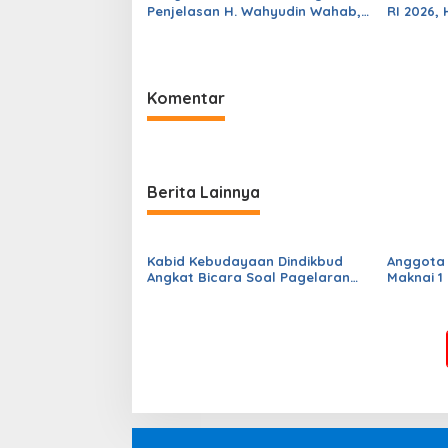
Penjelasan H. Wahyudin Wahab,
RI 2026,
SH Politisi Kawakan yang Kini
Perkuat 
Fokus di Dunia Usaha
Perjuang
Rakyat
Komentar
Berita Lainnya
Kabid Kebudayaan Dindikbud
Anggota
Angkat Bicara Soal Pagelaran
Maknai 1
Wayang Musikal , Rohendi :
Momentu
Upaya Menghidupkan Kembali
Islamiah
Sejarah dan Budaya di Bumi
Banten