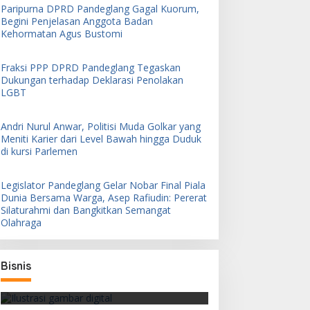
Paripurna DPRD Pandeglang Gagal Kuorum,
Begini Penjelasan Anggota Badan
Kehormatan Agus Bustomi
Fraksi PPP DPRD Pandeglang Tegaskan
Dukungan terhadap Deklarasi Penolakan
LGBT
Andri Nurul Anwar, Politisi Muda Golkar yang
Meniti Karier dari Level Bawah hingga Duduk
di kursi Parlemen
Legislator Pandeglang Gelar Nobar Final Piala
Dunia Bersama Warga, Asep Rafiudin: Pererat
Silaturahmi dan Bangkitkan Semangat
Olahraga
DSI Pangkas Gap Harga Ekspor
Bisnis
Domestik dan Internasional