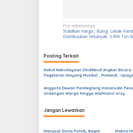
N
Pos sebelumnya
Stabilkan Harga , Bulog Lebak-Pan
a
Distribusikan Sebanyak 2.900 Ton B
v
i
Posting Terkait
g
a
Kabid Kebudayaan Dindikbud Angkat Bicara 
s
Pagelaran Wayang Musikal , Rohendi : Upay
Menghidupkan Kembali Sejarah dan Budaya 
i
Bumi Banten
Anggota Dewan Pandeglang Hasanudin Penu
p
Undangan Warga hingga Walimatul Ursy
o
s
Jangan Lewatkan
Menyoal Dunia Politik, Begini
Makna H