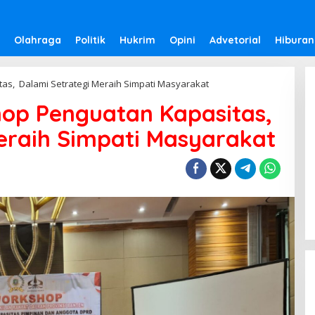
Olahraga
Politik
Hukrim
Opini
Advetorial
Hiburan
as, Dalami Setrategi Meraih Simpati Masyarakat
hop Penguatan Kapasitas,
eraih Simpati Masyarakat