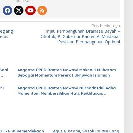
Ikuti Kami
Pos berikutnya
deglang
Tinjau Pembangunan Drainase Bayah –
eras
Cikotok, Pj Gubernur Banten Al Muktabar
Pastikan Pembangunan Optimal
Soal
Anggota DPRD Banten Nawawi Maknai 1 Muharam
a
Sebagai Momentum Pererat Ukhuwah Islamiah
di
hi
Anggota DPRD Banten Nawawi Nurhadi: Idul Adha
Momentum Membersihkan Hati, Keikhlasan,
Solidaritas Sosial dan Ketakwaan
UT ke-81 Kemerdekaan
Agus Bustomi, Sosok Politisi yang