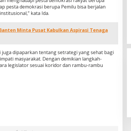
akan menghadapi pesta demokrasi rakyat berupa
arap pesta demokrasi berupa Pemilu bisa berjalan
stitusional,” kata Ida.
anten Minta Pusat Kabulkan Aspirasi Tenaga
Legislator Pandeglang Gelar
Nobar Final Piala Dunia Bersama
 juga dipaparkan tentang setrategi yang sehat bagi
Warga, Asep Rafiudin: Pererat
impati masyarakat. Dengan demikian langkah-
Silaturahmi dan Bangkitkan
ara legislator sesuai koridor dan rambu-rambu
Semangat Olahraga
 Dunia FIFA 2026,
 Prediksi
kan Argentina