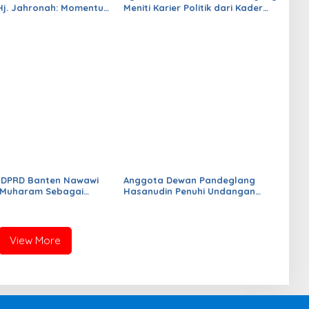
 Hj. Jahronah: Momentum
Meniti Karier Politik dari Kader
Persatuan dan
Demokrat hingga Duduk di Kursi
kan Kesejahteraan
DPRD Pandeglang
 DPRD Banten Nawawi
Anggota Dewan Pandeglang
 Muharam Sebagai
Hasanudin Penuhi Undangan
m Pererat Ukhuwah
Warga hingga Walimatul Ursy
View More