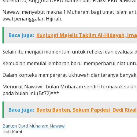
Karena itu, Anggota DPRD Banten dari Fraksi PKB Nawawi
Nawawi menyebut makna 1 Muharam bagi umat Islam antar
awal penanggalan Hijriah.
Baca juga:
Kunjungi Majelis Taklim Al-Hidayah, Ir
Selain itu menjadi momentum untuk refleksi dan evaluasi d
Kemudian memulai lembaran baru: memperbarui niat untu
Dalam konteks mempererat ukhuwah diantaranya banyak k
Menurut Nawawi , bulan Muharam sendiri termasuk salah 
pada bulan ini. (Bt72)***
Baca juga:
Bantu Banten, Sekum Papdesi Dedi Riva
Banten
Dprd
Muharam
Nawawi
Ikuti Kami