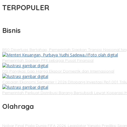
TERPOPULER
Bisnis
B50 Diperluas Bertahap, Pemerintah Siapkan Transisi Nasional hi
Pemerintah Siapkan PFII sebagai Pusat Finansial
DSI Pangkas Gap Harga Ekspor Domestik dan Internasional
Capaian Ekonomi Semester I 2026 Ditopang Investasi Rp1.001 Trili
Pemerintah Perkuat Distribusi Barang Bersubsidi Lewat Koperasi 
Olahraga
Nobar Final Piala Dunia FIFA 2026, Legislator Yangto Prediksi S