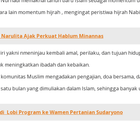
 Nurhadi memaknai tahun baru Islam sebagai momentum unt
a lain momentum hijrah , mengingat peristiwa hijrah Nab
na Narulita Ajak Perkuat Hablum Minannas
iri yakni nmeninjau kembali amal, perilaku, dan tujuan hidu
k meningkatkan ibadah dan kebaikan.
omunitas Muslim mengadakan pengajian, doa bersama, dan
satu bulan yang dimuliakan dalam Islam, sehingga banyak
ldi Lobi Program ke Wamen Pertanian Sudaryono