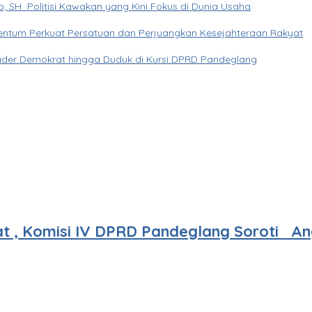
b, SH Politisi Kawakan yang Kini Fokus di Dunia Usaha
entum Perkuat Persatuan dan Perjuangkan Kesejahteraan Rakyat
ri Kader Demokrat hingga Duduk di Kursi DPRD Pandeglang
 , Komisi IV DPRD Pandeglang Soroti An