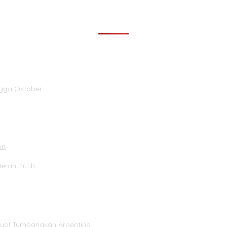
ngga Oktober
un
Merah Putih
panyol Tumbangkan Argentina