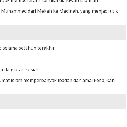
uk mempererat nilai-nilai ukhuwah Islamiah.
i Muhammad dari Mekah ke Madinah, yang menjadi titik
p selama setahun terakhir.
 kegiatan sosial.
 umat Islam memperbanyak ibadah dan amal kebajikan