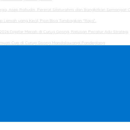
rga, Asep Rafiudin: Pererat Silaturahmi dan Bangkitkan Semangat 
ap Lemah yang Kecil, Pion Bisa Tumbagkan “Raja”
2026 Digelar Meriah di Curug Goong, Ratusan Pecatur Adu Strategi
Dimyati Cup di Curug Goong Mandalawangi Pandeglang