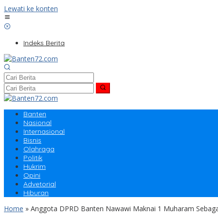
Lewati ke konten
Indeks Berita
Banten
Nasional
Internasional
Bisnis
Olahraga
Politik
Hukrim
Opini
Advetorial
Hiburan
Home
»
Anggota DPRD Banten Nawawi Maknai 1 Muharam Sebaga