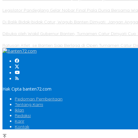
Legislator Pandeglang Gelar Nobar Final Piala Dunia Bersama Wa
Di Balik Bidak-bidak Catur, Wagub Banten Dimyati: Jangan Angg
Dibuka oleh Wakil Gubernur Banten, Turnamen Catur Dimyati Cup 
Ratusan Atlet se Banten Siap Berlaga di Open Turnamen Catur 
Hak Cipta banten72.com
Pedoman Pemberitaan
Tentang Kami
Iklan
Redaksi
Karir
Kontak