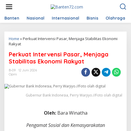
L
e
w
a
Banten
Nasional
Internasional
Bisnis
Olahraga
t
i
k
Home
»
Perkuat Intervensi Pasar, Menjaga Stabilitas Ekonomi
e
Rakyat
k
o
Perkuat Intervensi Pasar, Menjaga
n
t
Stabilitas Ekonomi Rakyat
e
n
B-09
12 Juni 2026
Opini
Gubernur Bank Indonesia, Perry Warjiyo.//Foto olah digital
Oleh:
Bara Winatha
Pengamat Sosial dan Kemasyarakatan