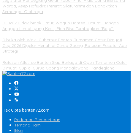
Legislator Pandeglang Gelar Nobar Final Piala Dunia Bersama
Warga, Asep Rafiudin: Pererat Silaturahmi dan Bangkitkan
Semangat Olahraga
Di Balik Bidak-bidak Catur, Wagub Banten Dimyati: Jangan
Anggap Lemah yang Kecil, Pion Bisa Tumbagkan “Raja”
Dibuka oleh Wakil Gubernur Banten, Turnamen Catur Dimyati
Cup 2026 Digelar Meriah di Curug Goong, Ratusan Pecatur Adu
Strategi
Ratusan Atlet se Banten Siap Berlaga di Open Turnamen Catur
Dimyati Cup di Curug Goong Mandalawangi Pandeglang
Hak Cipta banten72.com
Pedoman Pemberitaan
Tentang Kami
Iklan