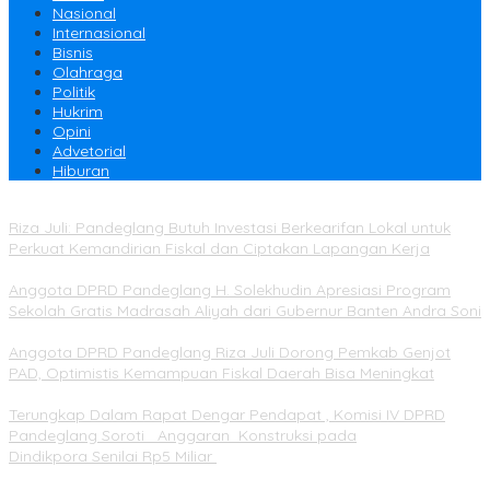
Nasional
Internasional
Bisnis
Olahraga
Politik
Hukrim
Opini
Advetorial
Hiburan
Riza Juli: Pandeglang Butuh Investasi Berkearifan Lokal untuk
Perkuat Kemandirian Fiskal dan Ciptakan Lapangan Kerja
Anggota DPRD Pandeglang H. Solekhudin Apresiasi Program
Sekolah Gratis Madrasah Aliyah dari Gubernur Banten Andra Soni
Anggota DPRD Pandeglang Riza Juli Dorong Pemkab Genjot
PAD, Optimistis Kemampuan Fiskal Daerah Bisa Meningkat
Terungkap Dalam Rapat Dengar Pendapat , Komisi IV DPRD
Pandeglang Soroti Anggaran Konstruksi pada
Dindikpora Senilai Rp5 Miliar