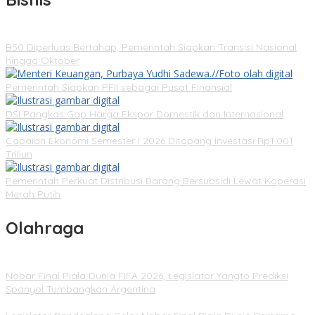
B50 Diperluas Bertahap, Pemerintah Siapkan Transisi Nasional
hingga Oktober
Pemerintah Siapkan PFII sebagai Pusat Finansial
DSI Pangkas Gap Harga Ekspor Domestik dan Internasional
Capaian Ekonomi Semester I 2026 Ditopang Investasi Rp1.001
Triliun
Pemerintah Perkuat Distribusi Barang Bersubsidi Lewat Koperasi
Merah Putih
Olahraga
Nobar Final Piala Dunia FIFA 2026, Legislator Yangto Prediksi
Spanyol Tumbangkan Argentina