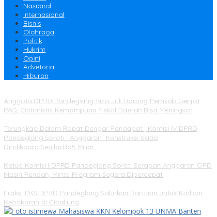
Nasional
Internasional
Bisnis
Olahraga
Politik
Hukrim
Opini
Advetorial
Hiburan
Anggota DPRD Pandeglang Riza Juli Dorong Pemkab Genjot
PAD, Optimistis Kemampuan Fiskal Daerah Bisa Meningkat
Terungkap Dalam Rapat Dengar Pendapat , Komisi IV DPRD
Pandeglang Soroti Anggaran Konstruksi pada
Dindikpora Senilai Rp5 Miliar
Ketua Komisi I DPRD Pandeglang Soroti Serapan Anggaran OPD
Masih Rendah, Minta Program Segera Dipercepat
Fraksi PKS DPRD Pandeglang Salurkan Bantuan untuk Korban
Kebakaran di Cibaliung