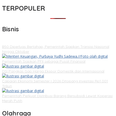
TERPOPULER
Bisnis
B50 Diperluas Bertahap, Pemerintah Siapkan Transisi Nasional
hingga Oktober
Pemerintah Siapkan PFII sebagai Pusat Finansial
DSI Pangkas Gap Harga Ekspor Domestik dan Internasional
Capaian Ekonomi Semester I 2026 Ditopang Investasi Rp1.001
Triliun
Pemerintah Perkuat Distribusi Barang Bersubsidi Lewat Koperasi
Merah Putih
Olahraga