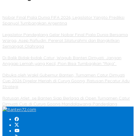
Nobar Final Piala Dunia FIFA 2026, Legislator Yangto Prediksi
Spanyol Tumbangkan Argentina
Legislator Pandeglang Gelar Nobar Final Piala Dunia Bersama
Warga, Asep Rafiudin: Pererat Silaturahmi dan Bangkitkan
Semangat Olahraga
Di Balik Bidak-bidak Catur, Wagub Banten Dimyati: Jangan
Anggap Lemah yang Kecil, Pion Bisa Tumbagkan “Raja”
Dibuka oleh Wakil Gubernur Banten, Turnamen Catur Dimyati
Cup 2026 Digelar Meriah di Curug Goong, Ratusan Pecatur Adu
Strategi
Ratusan Atlet se Banten Siap Berlaga di Open Turnamen Catur
Dimyati Cup di Curug Goong Mandalawangi Pandeglang