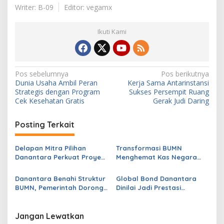
Writer: B-09
Editor: vegamx
Ikuti Kami
N
Pos sebelumnya
Pos berikutnya
Dunia Usaha Ambil Peran
Kerja Sama Antarinstansi
a
Strategis dengan Program
Sukses Persempit Ruang
v
Cek Kesehatan Gratis
Gerak Judi Daring
i
Posting Terkait
g
a
Delapan Mitra Pilihan
Transformasi BUMN
s
Danantara Perkuat Proyek
Menghemat Kas Negara
PSEL Tahap Dua
Capai Triliunan Rupiah
i
Danantara Benahi Struktur
Global Bond Danantara
p
BUMN, Pemerintah Dorong
Dinilai Jadi Prestasi
Pengelolaan Aset Lebih
Finansial Pemerintah
o
Produktif
s
Jangan Lewatkan