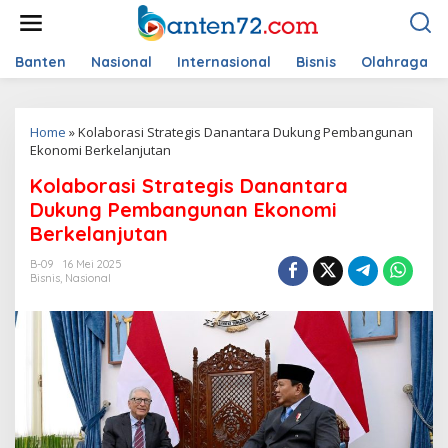
L
e
w
a
Banten
Nasional
Internasional
Bisnis
Olahraga
t
i
k
Home
»
Kolaborasi Strategis Danantara Dukung Pembangunan
e
Ekonomi Berkelanjutan
k
o
Kolaborasi Strategis Danantara
n
t
Dukung Pembangunan Ekonomi
e
Berkelanjutan
n
B-09
16 Mei 2025
Bisnis
,
Nasional