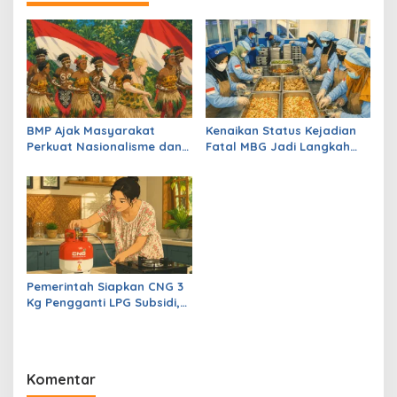
BMP Ajak Masyarakat
Kenaikan Status Kejadian
Perkuat Nasionalisme dan
Fatal MBG Jadi Langkah
Jaga Papua Tetap Aman
Tegas Pemerintah Lindungi
Anak Sekolah
Pemerintah Siapkan CNG 3
Kg Pengganti LPG Subsidi,
Kemerdekaan Energi
Diperkuat
Komentar