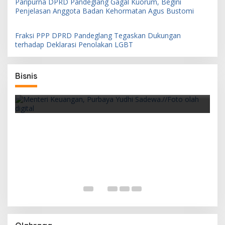
Paripurna DPRD Pandeglang Gagal Kuorum, Begini
Penjelasan Anggota Badan Kehormatan Agus Bustomi
Fraksi PPP DPRD Pandeglang Tegaskan Dukungan
terhadap Deklarasi Penolakan LGBT
an
Bisnis
Pemerintah Siapkan PFII sebagai Pusat
Finansial
D
I
r
Legislator Pandeglang Gelar Nobar Final
Piala Dunia Bersama Warga, Asep Rafiudin: