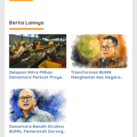
Berita Lainnya
Delapan Mitra Pilihan
Transformasi BUMN
Danantara Perkuat Proyek
Menghemat Kas Negara
PSEL Tahap Dua
Capai Triliunan Rupiah
Danantara Benahi Struktur
BUMN, Pemerintah Dorong
Pengelolaan Aset Lebih