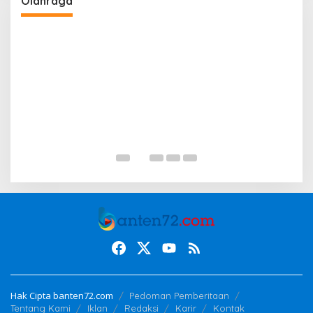
Olahraga
Pererat Silaturahmi dan Bangkitkan
Semangat Olahraga
D
D
P
Hak Cipta banten72.com
Pedoman Pemberitaan
Tentang Kami
Iklan
Redaksi
Karir
Kontak