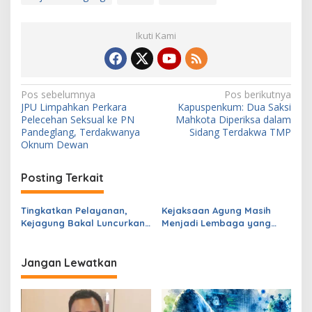
Ikuti Kami
N
Pos sebelumnya
Pos berikutnya
JPU Limpahkan Perkara
Kapuspenkum: Dua Saksi
a
Pelecehan Seksual ke PN
Mahkota Diperiksa dalam
v
Pandeglang, Terdakwanya
Sidang Terdakwa TMP
Oknum Dewan
i
g
Posting Terkait
a
s
Tingkatkan Pelayanan,
Kejaksaan Agung Masih
Kejagung Bakal Luncurkan
Menjadi Lembaga yang
i
Program Kejaksaan Satu
Dipercaya oleh
p
Data
Masyarakat
Jangan Lewatkan
o
s