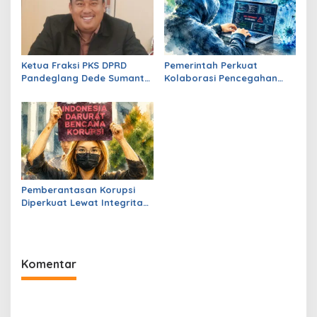
Ketua Fraksi PKS DPRD
Pemerintah Perkuat
Pandeglang Dede Sumantri
Kolaborasi Pencegahan
Dukung Polres Berantas
Ekstremisme
Narkoba, Ajak Masyarakat
Bersatu Lawan Peredaran
Barang Haram
Pemberantasan Korupsi
Diperkuat Lewat Integritas
Aparat dan RUU
Perampasan Aset
Komentar