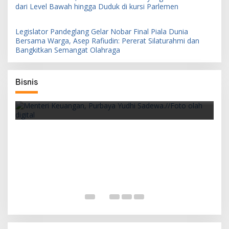
dari Level Bawah hingga Duduk di kursi Parlemen
Legislator Pandeglang Gelar Nobar Final Piala Dunia
Bersama Warga, Asep Rafiudin: Pererat Silaturahmi dan
Bangkitkan Semangat Olahraga
Bisnis
Pemerintah Siapkan PFII sebagai Pusat
Finansial
an
D
I
r
Legislator Pandeglang Gelar Nobar Final
Piala Dunia Bersama Warga, Asep Rafiudin: