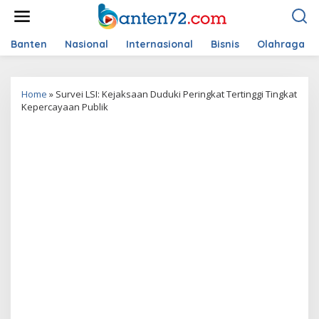
L
e
w
a
Banten
Nasional
Internasional
Bisnis
Olahraga
t
i
k
Home
»
Survei LSI: Kejaksaan Duduki Peringkat Tertinggi Tingkat
e
Kepercayaan Publik
k
o
n
t
e
n