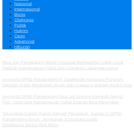
Nasional
Internasional
Bisnis
Olahraga
Politik
Hukrim
Opini
Advetorial
Hiburan
Riza Juli: Pandeglang Butuh Investasi Berkearifan Lokal untuk
Perkuat Kemandirian Fiskal dan Ciptakan Lapangan Kerja
Anggota DPRD Pandeglang H. Solekhudin Apresiasi Program
Sekolah Gratis Madrasah Aliyah dari Gubernur Banten Andra Soni
Anggota DPRD Pandeglang Riza Juli Dorong Pemkab Genjot
PAD, Optimistis Kemampuan Fiskal Daerah Bisa Meningkat
Terungkap Dalam Rapat Dengar Pendapat , Komisi IV DPRD
Pandeglang Soroti Anggaran Konstruksi pada
Dindikpora Senilai Rp5 Miliar