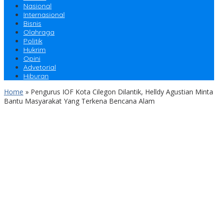
Nasional
Internasional
Bisnis
Olahraga
Politik
Hukrim
Opini
Advetorial
Hiburan
Home
»
Pengurus IOF Kota Cilegon Dilantik, Helldy Agustian Minta
Bantu Masyarakat Yang Terkena Bencana Alam