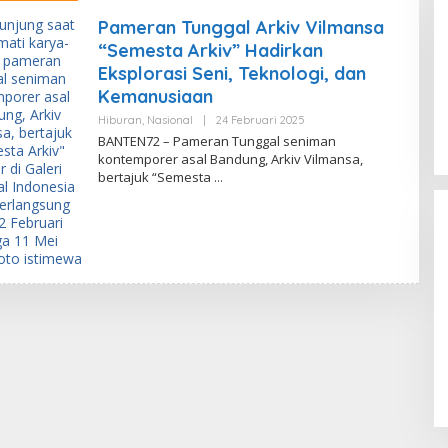
Pameran Tunggal Arkiv Vilmansa
“Semesta Arkiv” Hadirkan
Eksplorasi Seni, Teknologi, dan
Kemanusiaan
Hiburan
,
Nasional
|
24 Februari 2025
O
L
BANTEN72 – Pameran Tunggal seniman
E
kontemporer asal Bandung, Arkiv Vilmansa,
H
bertajuk “Semesta
B
Nobar Final Piala Dunia FIFA 2026,
-
Legislator Yangto Prediksi
0
Spanyol Tumbangkan Argentina
9