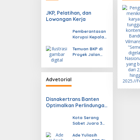
Miliar
JKP, Pelatihan, dan
Lowongan Kerja
Pemberantasan
Korupsi Kepala
Daerah yang
Mengakar
Temuan BKP di
Proyek Jalan
Kabupaten
Lebak
Advetorial
Disnakertrans Banten
Optimalkan Perlindungan
Tenaga Kerja Melalui
Pembinaan Jaminan
Kota Serang
Sabet Juara 3
Sosial
Nasional di
APEKSI 2026,
Ade Yuliasih