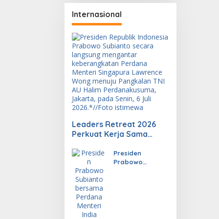
Internasional
Leaders Retreat 2026
Perkuat Kerja Sama
Investasi, Energi, dan
Ekonomi Digital
Presiden
Prabowo
Dorong Kerja
Sama RI-India
Lebih Konkret
dan Berdampak