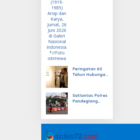
Peringatan 60
Tahun Hubungan
Diplomatik
Indonesia dan
Uruguay
Satlantas Polres
Pandeglang
Rutin Amankan
Arus Lalu Lintas,
Beri Rasa
Nyaman
Pengendara
Bermotor