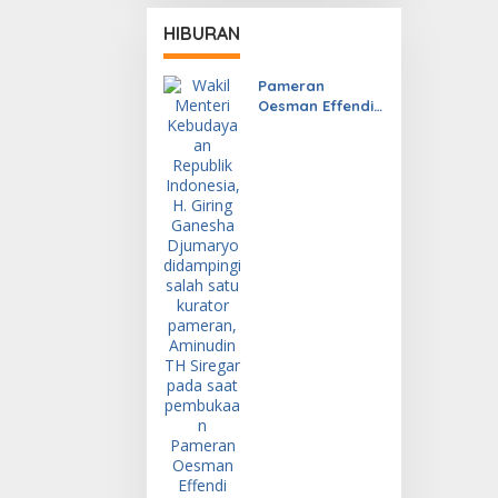
HIBURAN
Pameran
Oesman Effendi
(1919-1985) Arsip
dan Karya