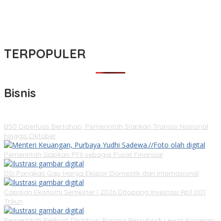
TERPOPULER
Bisnis
B50 Diperluas Bertahap, Pemerintah Siapkan Transisi Nasional
hingga Oktober
Pemerintah Siapkan PFII sebagai Pusat Finansial
DSI Pangkas Gap Harga Ekspor Domestik dan Internasional
Capaian Ekonomi Semester I 2026 Ditopang Investasi Rp1.001
Triliun
Pemerintah Perkuat Distribusi Barang Bersubsidi Lewat Koperasi