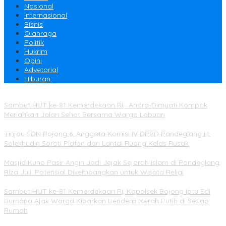
Nasional
Internasional
Bisnis
Olahraga
Politik
Hukrim
Opini
Advetorial
Hiburan
Sambut HUT ke-81 Kemerdekaan RI, Andra-Dimyati Kompak
Meriahkan Jalan Sehat Bersama Warga Labuan
Tinjau SDN Bojong 6, Anggota Komisi IV DPRD Pandeglang H.
Solekhudin Soroti Plafon dan Lantai Ruang Kelas Rusak
Masjid Kuno Pasir Angin Jadi Jejak Sejarah Islam di Pandeglang,
Riza Juli: Potensial Dikembangkan untuk Wisata Religi
Sambut HUT ke-81 Kemerdekaan RI, Kapolsek Bojong Iptu Edi
Rumana Ajak Warga Kibarkan Bendera Merah Putih di Setiap
Rumah