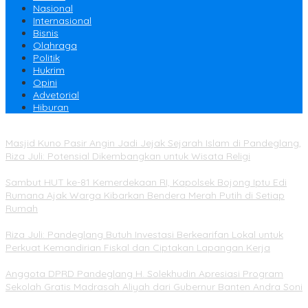
Nasional
Internasional
Bisnis
Olahraga
Politik
Hukrim
Opini
Advetorial
Hiburan
Masjid Kuno Pasir Angin Jadi Jejak Sejarah Islam di Pandeglang,
Riza Juli: Potensial Dikembangkan untuk Wisata Religi
Sambut HUT ke-81 Kemerdekaan RI, Kapolsek Bojong Iptu Edi
Rumana Ajak Warga Kibarkan Bendera Merah Putih di Setiap
Rumah
Riza Juli: Pandeglang Butuh Investasi Berkearifan Lokal untuk
Perkuat Kemandirian Fiskal dan Ciptakan Lapangan Kerja
Anggota DPRD Pandeglang H. Solekhudin Apresiasi Program
Sekolah Gratis Madrasah Aliyah dari Gubernur Banten Andra Soni