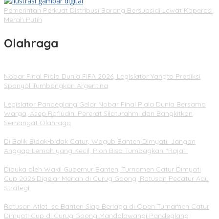
Pemerintah Perkuat Distribusi Barang Bersubsidi Lewat Koperasi
Merah Putih
Olahraga
Nobar Final Piala Dunia FIFA 2026, Legislator Yangto Prediksi
Spanyol Tumbangkan Argentina
Legislator Pandeglang Gelar Nobar Final Piala Dunia Bersama
Warga, Asep Rafiudin: Pererat Silaturahmi dan Bangkitkan
Semangat Olahraga
Di Balik Bidak-bidak Catur, Wagub Banten Dimyati: Jangan
Anggap Lemah yang Kecil, Pion Bisa Tumbagkan “Raja”
Dibuka oleh Wakil Gubernur Banten, Turnamen Catur Dimyati
Cup 2026 Digelar Meriah di Curug Goong, Ratusan Pecatur Adu
Strategi
Ratusan Atlet se Banten Siap Berlaga di Open Turnamen Catur
Dimyati Cup di Curug Goong Mandalawangi Pandeglang