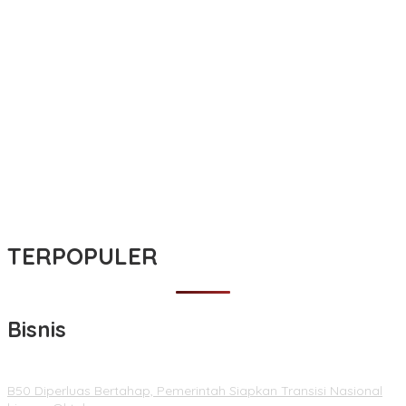
TERPOPULER
Bisnis
B50 Diperluas Bertahap, Pemerintah Siapkan Transisi Nasional