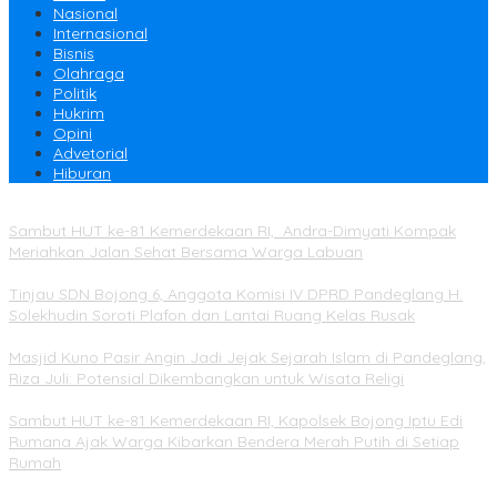
Nasional
Internasional
Bisnis
Olahraga
Politik
Hukrim
Opini
Advetorial
Hiburan
Sambut HUT ke-81 Kemerdekaan RI, Andra-Dimyati Kompak
Meriahkan Jalan Sehat Bersama Warga Labuan
Tinjau SDN Bojong 6, Anggota Komisi IV DPRD Pandeglang H.
Solekhudin Soroti Plafon dan Lantai Ruang Kelas Rusak
Masjid Kuno Pasir Angin Jadi Jejak Sejarah Islam di Pandeglang,
Riza Juli: Potensial Dikembangkan untuk Wisata Religi
Sambut HUT ke-81 Kemerdekaan RI, Kapolsek Bojong Iptu Edi
Rumana Ajak Warga Kibarkan Bendera Merah Putih di Setiap
Rumah