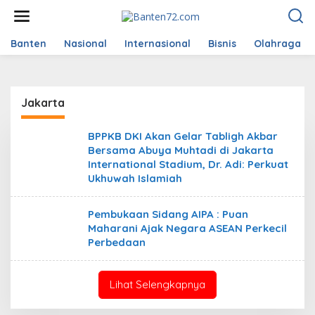
L
e
w
a
Banten
Nasional
Internasional
Bisnis
Olahraga
t
i
k
e
Jakarta
k
o
n
BPPKB DKI Akan Gelar Tabligh Akbar
t
Bersama Abuya Muhtadi di Jakarta
e
International Stadium, Dr. Adi: Perkuat
n
Ukhuwah Islamiah
Pembukaan Sidang AIPA : Puan
Maharani Ajak Negara ASEAN Perkecil
Perbedaan
Lihat Selengkapnya