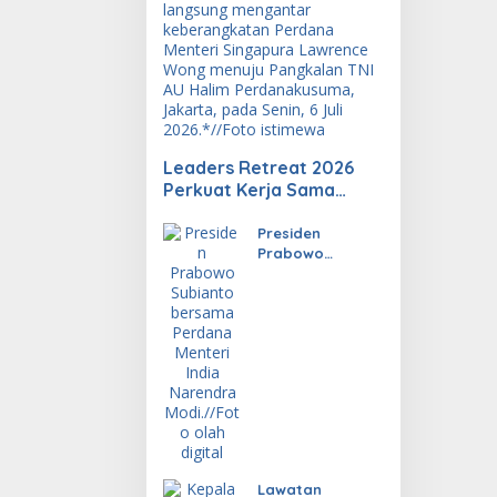
Leaders Retreat 2026
Perkuat Kerja Sama
Investasi, Energi, dan
Ekonomi Digital
Presiden
Prabowo
Dorong Kerja
Sama RI-India
Lebih Konkret
dan Berdampak
Lawatan