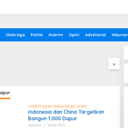
Komisi I DPRD
Fraksi PKS DPRD
Olahraga
Politik
Hukrim
Opini
Advetorial
Hiburan
lang Soroti
Pandeglang Salurkan
n Anggaran OPD
Bantuan untuk Korban
Rendah, Minta
Kebakaran di Cibaliung
am Segera
epat
»
K
B
C
B50 Diperluas Bertahap,
Pemerintah Siapkan Transisi
dapur
Nasional hingga Oktober
Untuk Program Makan Bergizi Gratis
Indonesia dan China Targetkan
Bangun 1.000 Dapur
Nasional
|
28 Mei 2025
O