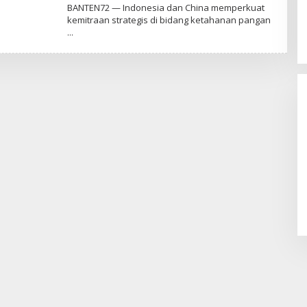
L
BANTEN72 — Indonesia dan China memperkuat
E
kemitraan strategis di bidang ketahanan pangan
H
B
-
0
9
Nobar Final Piala Dunia FIFA 2026,
Legislator Yangto Prediksi
Spanyol Tumbangkan Argentina