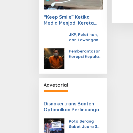
“Keep Smile” Ketika
Media Menjadi Kereta
yang Menggerakkan
Semangat
JKP, Pelatihan,
dan Lowongan
Kerja
Pemberantasan
Korupsi Kepala
Daerah yang
Mengakar
Advetorial
Disnakertrans Banten
Optimalkan Perlindungan
Tenaga Kerja Melalui
Pembinaan Jaminan
Kota Serang
Sabet Juara 3
Sosial
Nasional di