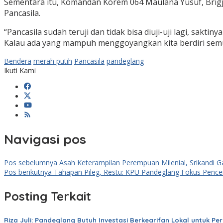
Sementara itu, Komandan Korem 064 Maulana Yusuf, Brigj
Pancasila.
“Pancasila sudah teruji dan tidak bisa diuji-uji lagi, sak
Kalau ada yang mampuh menggoyangkan kita berdiri semu
Bendera
merah putih
Pancasila
pandeglang
Ikuti Kami
Navigasi pos
Pos sebelumnya
Asah Keterampilan Perempuan Milenial, Srikandi Gan
Pos berikutnya
Tahapan Pileg, Restu: KPU Pandeglang Fokus Pen
Posting Terkait
Riza Juli: Pandeglang Butuh Investasi Berkearifan Lokal untuk Pe