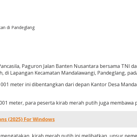
kan di Pandeglang
ancasila, Paguron Jalan Banten Nusantara bersama TNI d
ih, di Lapangan Kecamatan Mandalawangi, Pandeglang, pada
001 meter ini dibentangkan dari depan Kantor Desa Mand
1 meter, para peserta kirab merah putih juga membawa pa
ns (2025) For Windows
 mengatakan, kirab merah putih ini melibatkan unsur pemer