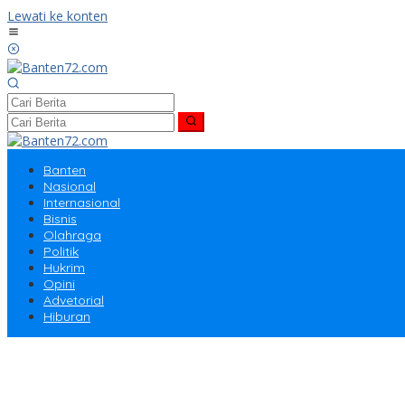
Lewati ke konten
Banten
Nasional
Internasional
Bisnis
Olahraga
Politik
Hukrim
Opini
Advetorial
Hiburan