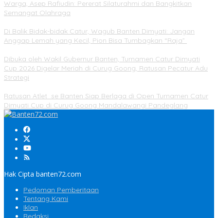
Warga, Asep Rafiudin: Pererat Silaturahmi dan Bangkitkan
Semangat Olahraga
Di Balik Bidak-bidak Catur, Wagub Banten Dimyati: Jangan
Anggap Lemah yang Kecil, Pion Bisa Tumbagkan “Raja”
Dibuka oleh Wakil Gubernur Banten, Turnamen Catur Dimyati
Cup 2026 Digelar Meriah di Curug Goong, Ratusan Pecatur Adu
Strategi
Ratusan Atlet se Banten Siap Berlaga di Open Turnamen Catur
Dimyati Cup di Curug Goong Mandalawangi Pandeglang
Hak Cipta banten72.com
Pedoman Pemberitaan
Tentang Kami
Iklan
Redaksi