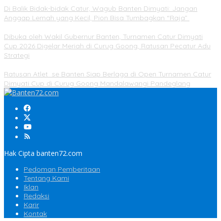
Di Balik Bidak-bidak Catur, Wagub Banten Dimyati: Jangan
Anggap Lemah yang Kecil, Pion Bisa Tumbagkan “Raja”
Dibuka oleh Wakil Gubernur Banten, Turnamen Catur Dimyati
Cup 2026 Digelar Meriah di Curug Goong, Ratusan Pecatur Adu
Strategi
Ratusan Atlet se Banten Siap Berlaga di Open Turnamen Catur
Dimyati Cup di Curug Goong Mandalawangi Pandeglang
Hak Cipta banten72.com
Pedoman Pemberitaan
Tentang Kami
Iklan
Redaksi
Karir
Kontak