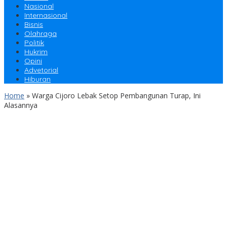
Nasional
Internasional
Bisnis
Olahraga
Politik
Hukrim
Opini
Advetorial
Hiburan
Home
»
Warga Cijoro Lebak Setop Pembangunan Turap, Ini
Alasannya