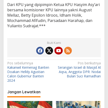
Dari KPU yang dpipimpin Ketua KPU Hasyim Asy’ari
bersama komisioner KPU lainnya yakni August
Mellaz, Betty Epsilon Idroos, Idham Holik,
Mochammad Afifudin, Parsadaan Harahap, dan
Yulianto Sudrajat.***
Ikuti Kami
N
Pos sebelumnya
Pos berikutnya
Kakanwil Kemenag Banten
Serangan Israel di Masjid Al
a
Doakan Helldy Agustian
Aqsa, Anggota DPR: Nodai
v
Calon Gubernur Banten
Bulan Suci Ramadhan
2024
i
g
Jangan Lewatkan
a
s