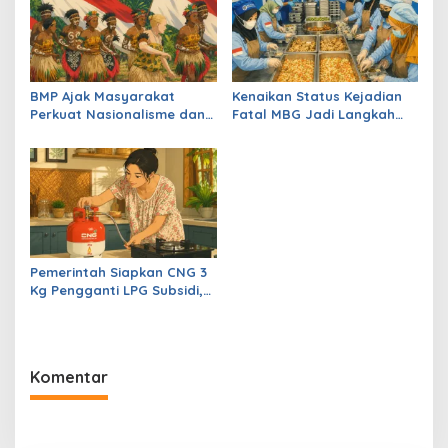
i
p
o
s
BMP Ajak Masyarakat
Kenaikan Status Kejadian
Perkuat Nasionalisme dan
Fatal MBG Jadi Langkah
Jaga Papua Tetap Aman
Tegas Pemerintah Lindungi
Anak Sekolah
Pemerintah Siapkan CNG 3
Kg Pengganti LPG Subsidi,
Kemerdekaan Energi
Diperkuat
Komentar