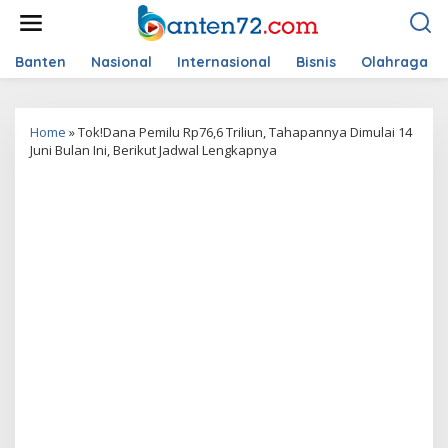
L
e
w
a
Banten
Nasional
Internasional
Bisnis
Olahraga
t
i
k
Home
»
Tok!Dana Pemilu Rp76,6 Triliun, Tahapannya Dimulai 14
e
Juni Bulan Ini, Berikut Jadwal Lengkapnya
k
o
n
t
e
n