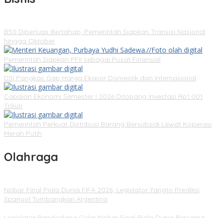
B50 Diperluas Bertahap, Pemerintah Siapkan Transisi Nasional
hingga Oktober
Pemerintah Siapkan PFII sebagai Pusat Finansial
DSI Pangkas Gap Harga Ekspor Domestik dan Internasional
Capaian Ekonomi Semester I 2026 Ditopang Investasi Rp1.001
Triliun
Pemerintah Perkuat Distribusi Barang Bersubsidi Lewat Koperasi
Merah Putih
Olahraga
Nobar Final Piala Dunia FIFA 2026, Legislator Yangto Prediksi
Spanyol Tumbangkan Argentina
Legislator Pandeglang Gelar Nobar Final Piala Dunia Bersama