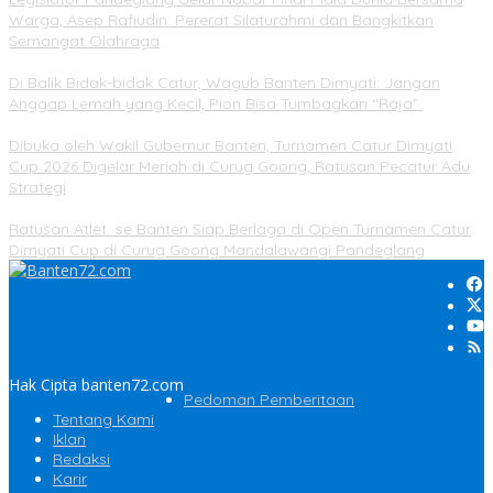
Warga, Asep Rafiudin: Pererat Silaturahmi dan Bangkitkan
Semangat Olahraga
Di Balik Bidak-bidak Catur, Wagub Banten Dimyati: Jangan
Anggap Lemah yang Kecil, Pion Bisa Tumbagkan “Raja”
Dibuka oleh Wakil Gubernur Banten, Turnamen Catur Dimyati
Cup 2026 Digelar Meriah di Curug Goong, Ratusan Pecatur Adu
Strategi
Ratusan Atlet se Banten Siap Berlaga di Open Turnamen Catur
Dimyati Cup di Curug Goong Mandalawangi Pandeglang
Hak Cipta banten72.com
Pedoman Pemberitaan
Tentang Kami
Iklan
Redaksi
Karir