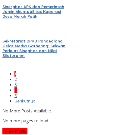
Sinergitas KPK dan Pemerintah
Jamin Akuntabilitas Koperasi
Desa Merah Putih
Sekretariat DPRD Pandeglang
Gelar Media Gathering: Sekwan:
Perkuat Sinegitas dan Nilai
Silaturahmi
1
2
3
…
5
Berikutnya
No More Posts Available.
No more pages to load.
View More