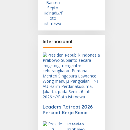
Anyar
Konsisten
Terapkan
Kesehatan dan
Keselamatan
Kerja
Internasional
Leaders Retreat 2026
Perkuat Kerja Sama
Investasi, Energi, dan
Ekonomi Digital
Presiden
Prabowo