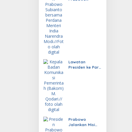
Dorong Kerja
Sama RI-India
Lebih Konkret
dan Berdampak
Lawatan
Presiden ke Paris
Hasilkan
Investasi
Prabowo
Jalankan Misi
Diplomasi untuk