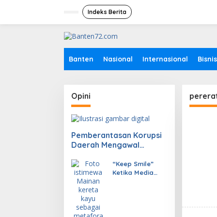
L
e
Indeks Berita
w
a
t
i
k
Banten
Nasional
Internasional
Bisnis
e
k
o
n
Opini
perera
t
e
n
Pemberantasan Korupsi
Daerah Mengawal
Pembenahan Tata Kelola
Politik
“Keep Smile”
Ketika Media
Menjadi Kereta
yang
Menggerakkan
Semangat