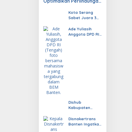
Optimalkan Perlindungan
Tenaga Kerja Melalui
Pembinaan Jaminan
Kota Serang
Sabet Juara 3
Sosial
Nasional di
APEKSI 2026,
Ade Yuliasih
Penampilan
Anggota DPD RI
Magis ‘Larasing
Gelar Sosialisasi
Surosowan’
4 Pilar MPR RI
Memukau Kota
untuk
Medan
Mahasiswa
Banten
Dishub
Kabupaten
Serang Bakal
Kaji Ulang
Disnakertrans
Parkiran
Banten Ingatkan
Berbayar Pasar
Perusahaan