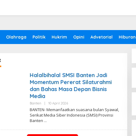
Olahraga
Politik
Hukrim
Opini
Advetorial
Hiburan
t
Halalbihalal SMSI Banten Jadi
Momentum Pererat Silaturahmi
dan Bahas Masa Depan Bisnis
Media
Banten
|
10 April 2026
O
L
BANTEN- Memanfaatkan suasana bulan Syawal,
E
Serikat Media Siber Indonesia (SMSI) Provinsi
H
Banten
B
-
0
1