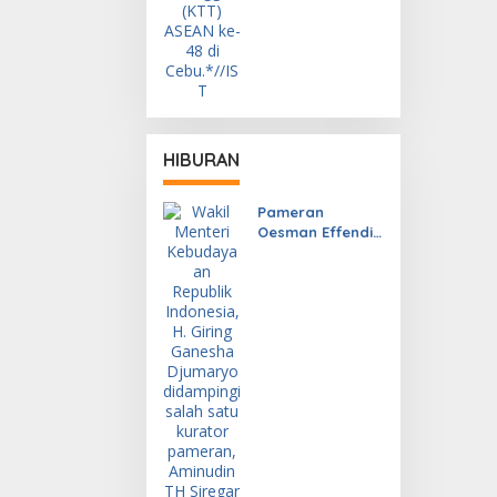
HIBURAN
Pameran
Oesman Effendi
(1919-1985) Arsip
dan Karya