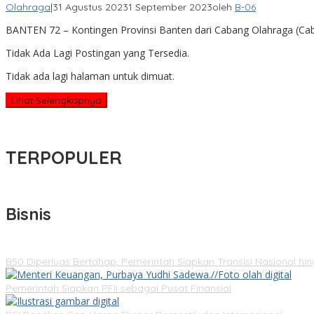
Olahraga
|
31 Agustus 2023
1 September 2023
oleh
B-06
BANTEN 72 – Kontingen Provinsi Banten dari Cabang Olahraga (Cab
Tidak Ada Lagi Postingan yang Tersedia.
Tidak ada lagi halaman untuk dimuat.
Lihat Selengkapnya
TERPOPULER
Bisnis
B50 Diperluas Bertahap, Pemerintah Siapkan Transisi Nasional hi
Pemerintah Siapkan PFII sebagai Pusat Finansial