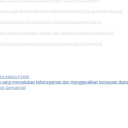
iza Juli: Potensial Dikembangkan untuk Wisata Religi
mana Ajak Warga Kibarkan Bendera Merah Putih di Setiap Rumah
rkuat Kemandirian Fiskal dan Ciptakan Lapangan Kerja
ah Gratis Madrasah Aliyah dari Gubernur Banten Andra Soni
Optimistis Kemampuan Fiskal Daerah Bisa Meningkat
Kelola Politik
kkan Semangat