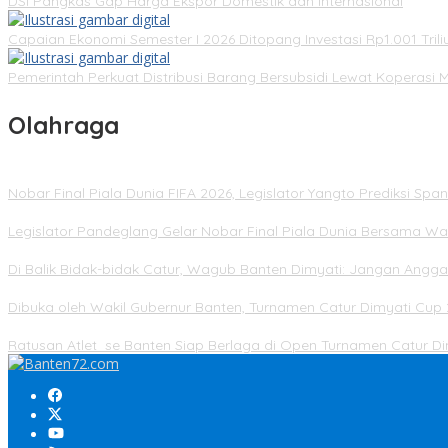
DSI Pangkas Gap Harga Ekspor Domestik dan Internasional
Capaian Ekonomi Semester I 2026 Ditopang Investasi Rp1.001 Trili
Pemerintah Perkuat Distribusi Barang Bersubsidi Lewat Koperasi 
Olahraga
Nobar Final Piala Dunia FIFA 2026, Legislator Yangto Prediksi S
Legislator Pandeglang Gelar Nobar Final Piala Dunia Bersama Wa
Di Balik Bidak-bidak Catur, Wagub Banten Dimyati: Jangan Angg
Dibuka oleh Wakil Gubernur Banten, Turnamen Catur Dimyati Cup 
Ratusan Atlet se Banten Siap Berlaga di Open Turnamen Catur 