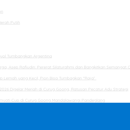
un
Merah Putih
panyol Tumbangkan Argentina
rga, Asep Rafiudin: Pererat Silaturahmi dan Bangkitkan Semangat 
ap Lemah yang Kecil, Pion Bisa Tumbagkan “Raja”
2026 Digelar Meriah di Curug Goong, Ratusan Pecatur Adu Strategi
Dimyati Cup di Curug Goong Mandalawangi Pandeglang