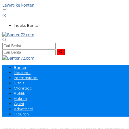
Lewati ke konten
Indeks Berita
Banten
Nasional
Internasional
Bisnis
Olahraga
Politik
Hukrim
Opini
Advetorial
Hiburan