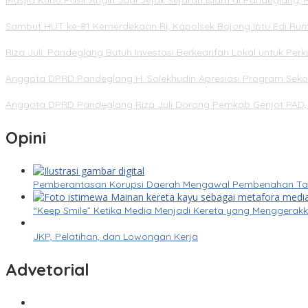
Masjid Kuno Pasir Angin Jadi Jejak Sejarah Islam di Pandeglang, R
Sambut HUT ke-81 Kemerdekaan RI, Kapolsek Bojong Iptu Edi Ru
Riza Juli: Pandeglang Butuh Investasi Berkearifan Lokal untuk Pe
Anggota DPRD Pandeglang H. Solekhudin Apresiasi Program Sekol
Anggota DPRD Pandeglang Riza Juli Dorong Pemkab Genjot PAD, 
Opini
Pemberantasan Korupsi Daerah Mengawal Pembenahan Tata 
“Keep Smile” Ketika Media Menjadi Kereta yang Menggera
JKP, Pelatihan, dan Lowongan Kerja
Advetorial