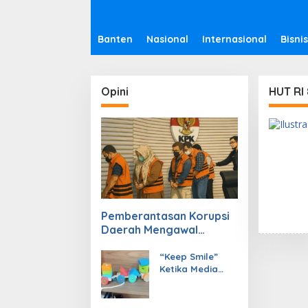
Banten
Nasional
Internasional
Bisnis
Opini
HUT RI
Pemberantasan Korupsi
Daerah Mengawal
Pembenahan Tata Kelola
Politik
“Keep Smile”
Ketika Media
Menjadi Kereta
yang
Menggerakkan