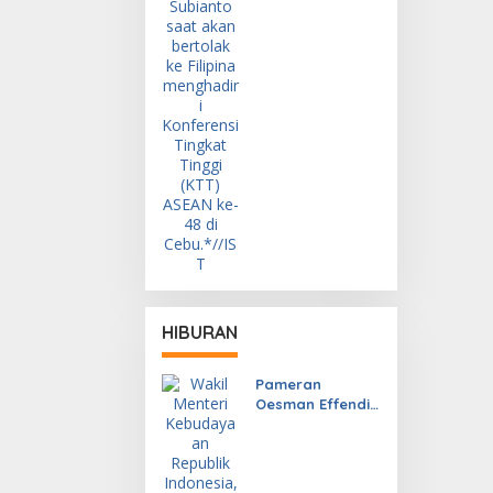
Sorotan
HIBURAN
Pameran
Oesman Effendi
(1919-1985) Arsip
dan Karya