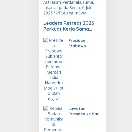
Leaders Retreat 2026
Perkuat Kerja Sama
Investasi, Energi, dan
Ekonomi Digital
Presiden
Prabowo
Dorong Kerja
Sama RI-India
Lebih Konkret
dan Berdampak
Lawatan
Presiden ke Paris
Hasilkan
Investasi