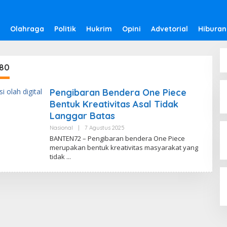
Olahraga
Politik
Hukrim
Opini
Advetorial
Hiburan
 80
Pengibaran Bendera One Piece
Bentuk Kreativitas Asal Tidak
Langgar Batas
Nasional
|
7 Agustus 2025
O
L
BANTEN72 – Pengibaran bendera One Piece
E
merupakan bentuk kreativitas masyarakat yang
H
tidak
B
-
0
9