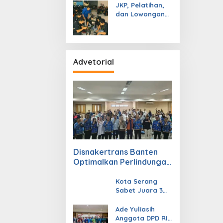
JKP, Pelatihan,
Semangat
dan Lowongan
Kerja
Advetorial
Disnakertrans Banten
Optimalkan Perlindungan
Tenaga Kerja Melalui
Pembinaan Jaminan
Kota Serang
Sabet Juara 3
Sosial
Nasional di
APEKSI 2026,
Ade Yuliasih
Penampilan
Anggota DPD RI