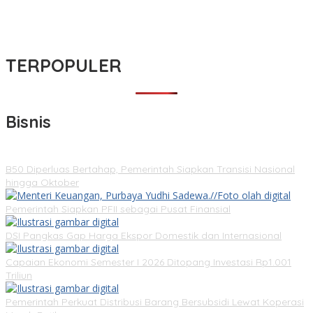
TERPOPULER
Bisnis
B50 Diperluas Bertahap, Pemerintah Siapkan Transisi Nasional
hingga Oktober
Pemerintah Siapkan PFII sebagai Pusat Finansial
DSI Pangkas Gap Harga Ekspor Domestik dan Internasional
Capaian Ekonomi Semester I 2026 Ditopang Investasi Rp1.001
Triliun
Pemerintah Perkuat Distribusi Barang Bersubsidi Lewat Koperasi