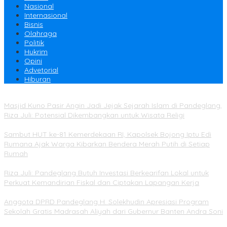
Nasional
Internasional
Bisnis
Olahraga
Politik
Hukrim
Opini
Advetorial
Hiburan
Masjid Kuno Pasir Angin Jadi Jejak Sejarah Islam di Pandeglang,
Riza Juli: Potensial Dikembangkan untuk Wisata Religi
Sambut HUT ke-81 Kemerdekaan RI, Kapolsek Bojong Iptu Edi
Rumana Ajak Warga Kibarkan Bendera Merah Putih di Setiap
Rumah
Riza Juli: Pandeglang Butuh Investasi Berkearifan Lokal untuk
Perkuat Kemandirian Fiskal dan Ciptakan Lapangan Kerja
Anggota DPRD Pandeglang H. Solekhudin Apresiasi Program
Sekolah Gratis Madrasah Aliyah dari Gubernur Banten Andra Soni