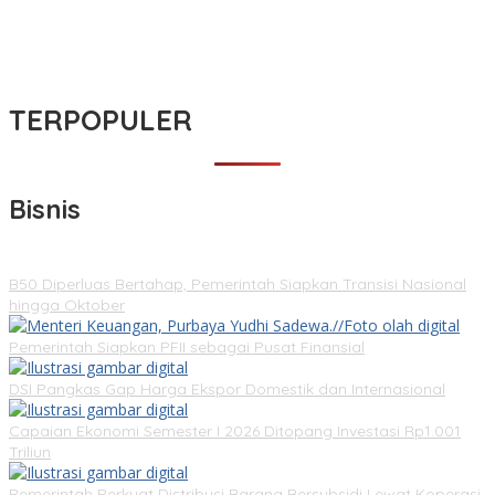
TERPOPULER
Bisnis
B50 Diperluas Bertahap, Pemerintah Siapkan Transisi Nasional
hingga Oktober
Pemerintah Siapkan PFII sebagai Pusat Finansial
DSI Pangkas Gap Harga Ekspor Domestik dan Internasional
Capaian Ekonomi Semester I 2026 Ditopang Investasi Rp1.001
Triliun
Pemerintah Perkuat Distribusi Barang Bersubsidi Lewat Koperasi