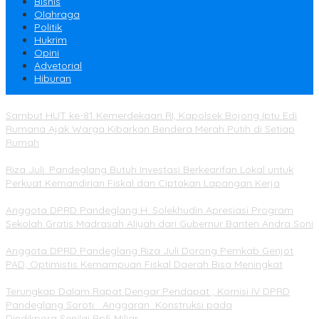
Bisnis
Olahraga
Politik
Hukrim
Opini
Advetorial
Hiburan
Sambut HUT ke-81 Kemerdekaan RI, Kapolsek Bojong Iptu Edi
Rumana Ajak Warga Kibarkan Bendera Merah Putih di Setiap
Rumah
Riza Juli: Pandeglang Butuh Investasi Berkearifan Lokal untuk
Perkuat Kemandirian Fiskal dan Ciptakan Lapangan Kerja
Anggota DPRD Pandeglang H. Solekhudin Apresiasi Program
Sekolah Gratis Madrasah Aliyah dari Gubernur Banten Andra Soni
Anggota DPRD Pandeglang Riza Juli Dorong Pemkab Genjot
PAD, Optimistis Kemampuan Fiskal Daerah Bisa Meningkat
Terungkap Dalam Rapat Dengar Pendapat , Komisi IV DPRD
Pandeglang Soroti Anggaran Konstruksi pada
Dindikpora Senilai Rp5 Miliar