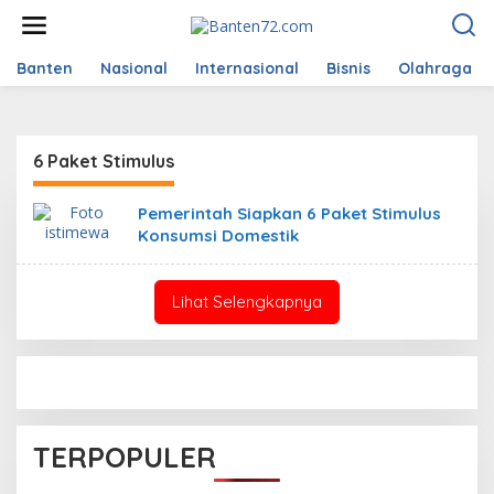
L
e
w
a
Banten
Nasional
Internasional
Bisnis
Olahraga
t
i
k
e
6 Paket Stimulus
k
o
n
Pemerintah Siapkan 6 Paket Stimulus
t
Konsumsi Domestik
e
n
Lihat Selengkapnya
TERPOPULER