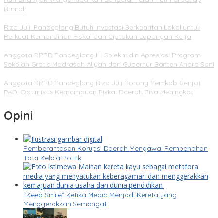
Rumah
Riza Juli: Pandeglang Butuh Investasi Berkearifan Lokal untuk
Perkuat Kemandirian Fiskal dan Ciptakan Lapangan Kerja
Anggota DPRD Pandeglang H. Solekhudin Apresiasi Program
Sekolah Gratis Madrasah Aliyah dari Gubernur Banten Andra Soni
Anggota DPRD Pandeglang Riza Juli Dorong Pemkab Genjot
PAD, Optimistis Kemampuan Fiskal Daerah Bisa Meningkat
Opini
Pemberantasan Korupsi Daerah Mengawal Pembenahan
Tata Kelola Politik
“Keep Smile” Ketika Media Menjadi Kereta yang
Menggerakkan Semangat