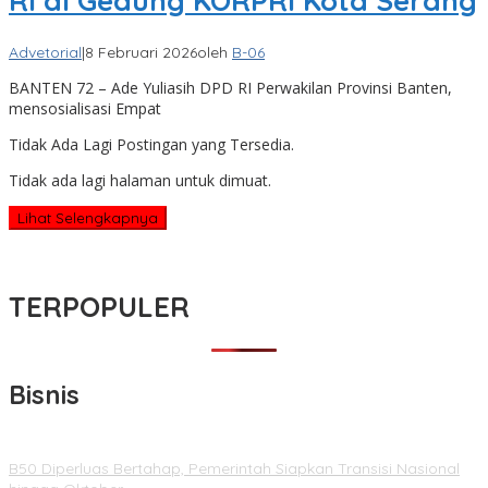
RI di Gedung KORPRI Kota Serang
Advetorial
|
8 Februari 2026
oleh
B-06
BANTEN 72 – Ade Yuliasih DPD RI Perwakilan Provinsi Banten,
mensosialisasi Empat
Tidak Ada Lagi Postingan yang Tersedia.
Tidak ada lagi halaman untuk dimuat.
Lihat Selengkapnya
TERPOPULER
Bisnis
B50 Diperluas Bertahap, Pemerintah Siapkan Transisi Nasional