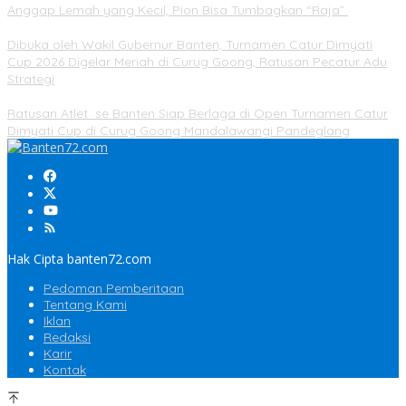
Anggap Lemah yang Kecil, Pion Bisa Tumbagkan “Raja”
Dibuka oleh Wakil Gubernur Banten, Turnamen Catur Dimyati
Cup 2026 Digelar Meriah di Curug Goong, Ratusan Pecatur Adu
Strategi
Ratusan Atlet se Banten Siap Berlaga di Open Turnamen Catur
Dimyati Cup di Curug Goong Mandalawangi Pandeglang
Hak Cipta banten72.com
Pedoman Pemberitaan
Tentang Kami
Iklan
Redaksi
Karir
Kontak