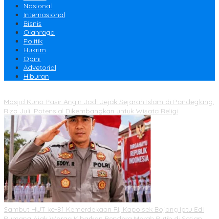
Nasional
Internasional
Bisnis
Olahraga
Politik
Hukrim
Opini
Advetorial
Hiburan
Masjid Kuno Pasir Angin Jadi Jejak Sejarah Islam di Pandeglang,
Riza Juli: Potensial Dikembangkan untuk Wisata Religi
Sambut HUT ke-81 Kemerdekaan RI, Kapolsek Bojong Iptu Edi
Rumana Ajak Warga Kibarkan Bendera Merah Putih di Setiap