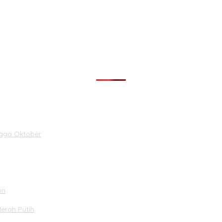
ngga Oktober
un
Merah Putih