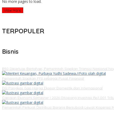
No more pages to load.
View More
TERPOPULER
Bisnis
B50 Diperluas Bertahap, Pemerintah Siapkan Transisi Nasional hi
Pemerintah Siapkan PFII sebagai Pusat Finansial
DSI Pangkas Gap Harga Ekspor Domestik dan Internasional
Capaian Ekonomi Semester I 2026 Ditopang Investasi Rp1.001 Trili
Pemerintah Perkuat Distribusi Barang Bersubsidi Lewat Koperasi 