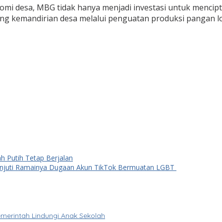
i desa, MBG tidak hanya menjadi investasi untuk menciptak
 kemandirian desa melalui penguatan produksi pangan l
 Putih Tetap Berjalan
anjuti Ramainya Dugaan Akun TikTok Bermuatan LGBT
merintah Lindungi Anak Sekolah