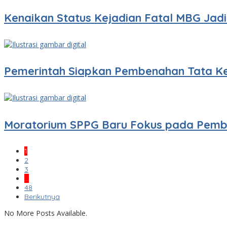
Kenaikan Status Kejadian Fatal MBG Jad
Pemerintah Siapkan Pembenahan Tata K
Moratorium SPPG Baru Fokus pada Pem
1
2
3
…
48
Berikutnya
No More Posts Available.