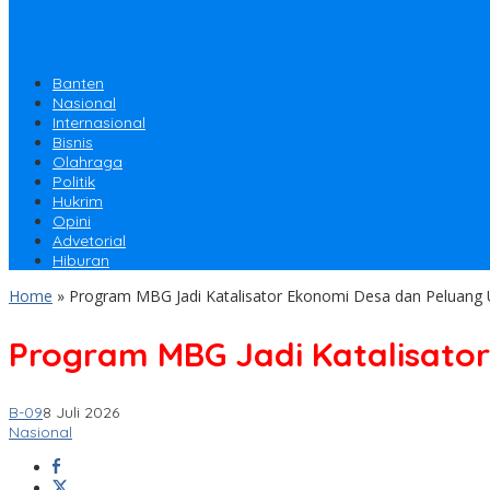
Banten
Nasional
Internasional
Bisnis
Olahraga
Politik
Hukrim
Opini
Advetorial
Hiburan
Home
»
Program MBG Jadi Katalisator Ekonomi Desa dan Peluang
Program MBG Jadi Katalisato
B-09
8 Juli 2026
Nasional