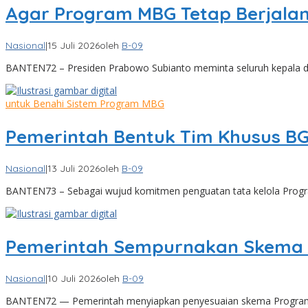
Agar Program MBG Tetap Berjala
Nasional
|
15 Juli 2026
oleh
B-09
BANTEN72 – Presiden Prabowo Subianto meminta seluruh kepala d
untuk Benahi Sistem Program MBG
Pemerintah Bentuk Tim Khusus B
Nasional
|
13 Juli 2026
oleh
B-09
BANTEN73 – Sebagai wujud komitmen penguatan tata kelola Progr
Pemerintah Sempurnakan Skema M
Nasional
|
10 Juli 2026
oleh
B-09
BANTEN72 — Pemerintah menyiapkan penyesuaian skema Program 