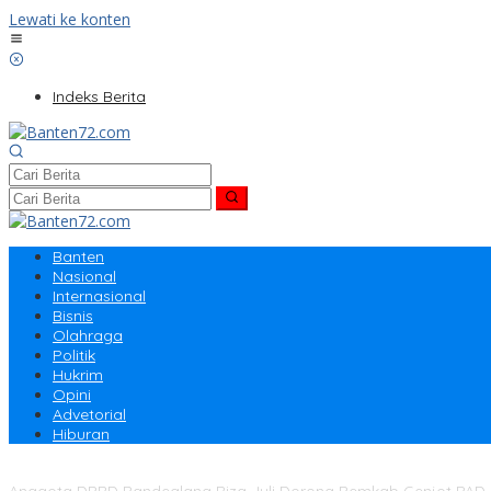
Lewati ke konten
Indeks Berita
Banten
Nasional
Internasional
Bisnis
Olahraga
Politik
Hukrim
Opini
Advetorial
Hiburan