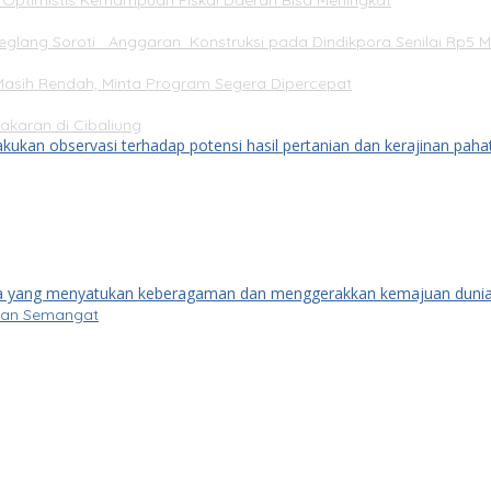
Optimistis Kemampuan Fiskal Daerah Bisa Meningkat
lang Soroti Anggaran Konstruksi pada Dindikpora Senilai Rp5 Mi
asih Rendah, Minta Program Segera Dipercepat
karan di Cibaliung
kkan Semangat