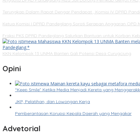
Anggota DPRD Pandeglang Riza Juli Dorong Pemkab Genjot PAD, 
Terungkap Dalam Rapat Dengar Pendapat , Komisi IV DPRD Pandeg
Ketua Komisi I DPRD Pandeglang Soroti Serapan Anggaran OPD M
Fraksi PKS DPRD Pandeglang Salurkan Bantuan untuk Korban Keba
KKN Kelompok 13 UNMA Banten Gali Potensi Desa Curugciung
Opini
“Keep Smile” Ketika Media Menjadi Kereta yang Menggera
JKP, Pelatihan, dan Lowongan Kerja
Pemberantasan Korupsi Kepala Daerah yang Mengakar
Advetorial