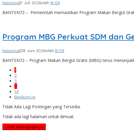
Nasional
|
1 Juli 2026
oleh
B-09
BANTEN72 – Pemerintah memastikan Program Makan Bergizi Grati
Program MBG Perkuat SDM dan Ger
Nasional
|
28 Juni 2026
oleh
B-09
BANTEN72 – Program Makan Bergizi Gratis (MBG) terus menunjukk
1
2
3
…
14
Berikutnya
Tidak Ada Lagi Postingan yang Tersedia.
Tidak ada lagi halaman untuk dimuat.
Lihat Selengkapnya