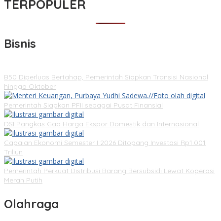
TERPOPULER
Bisnis
B50 Diperluas Bertahap, Pemerintah Siapkan Transisi Nasional
hingga Oktober
Pemerintah Siapkan PFII sebagai Pusat Finansial
DSI Pangkas Gap Harga Ekspor Domestik dan Internasional
Capaian Ekonomi Semester I 2026 Ditopang Investasi Rp1.001
Triliun
Pemerintah Perkuat Distribusi Barang Bersubsidi Lewat Koperasi
Merah Putih
Olahraga