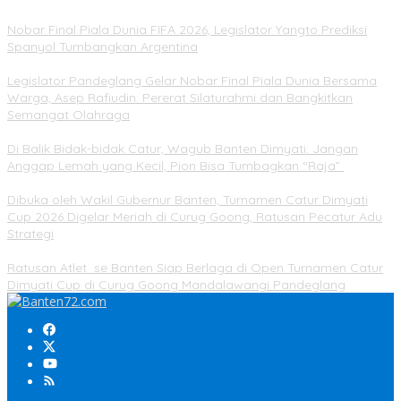
Nobar Final Piala Dunia FIFA 2026, Legislator Yangto Prediksi
Spanyol Tumbangkan Argentina
Legislator Pandeglang Gelar Nobar Final Piala Dunia Bersama
Warga, Asep Rafiudin: Pererat Silaturahmi dan Bangkitkan
Semangat Olahraga
Di Balik Bidak-bidak Catur, Wagub Banten Dimyati: Jangan
Anggap Lemah yang Kecil, Pion Bisa Tumbagkan “Raja”
Dibuka oleh Wakil Gubernur Banten, Turnamen Catur Dimyati
Cup 2026 Digelar Meriah di Curug Goong, Ratusan Pecatur Adu
Strategi
Ratusan Atlet se Banten Siap Berlaga di Open Turnamen Catur
Dimyati Cup di Curug Goong Mandalawangi Pandeglang