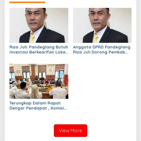
Riza Juli: Pandeglang Butuh
Anggota DPRD Pandeglang
Investasi Berkearifan Lokal
Riza Juli Dorong Pemkab
untuk Perkuat Kemandirian
Genjot PAD, Optimistis
Fiskal dan Ciptakan
Kemampuan Fiskal Daerah
Lapangan Kerja
Bisa Meningkat
Terungkap Dalam Rapat
Dengar Pendapat , Komisi
IV DPRD Pandeglang
Soroti Anggaran
Konstruksi pada
Dindikpora Senilai Rp5
View More
Miliar