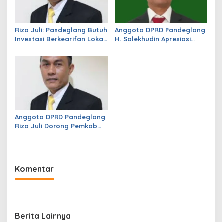
Riza Juli: Pandeglang Butuh
Anggota DPRD Pandeglang
Investasi Berkearifan Lokal
H. Solekhudin Apresiasi
untuk Perkuat Kemandirian
Program Sekolah Gratis
Fiskal dan Ciptakan
Madrasah Aliyah dari
Lapangan Kerja
Gubernur Banten Andra
Soni
Anggota DPRD Pandeglang
Riza Juli Dorong Pemkab
Genjot PAD, Optimistis
Kemampuan Fiskal Daerah
Bisa Meningkat
Komentar
Berita Lainnya