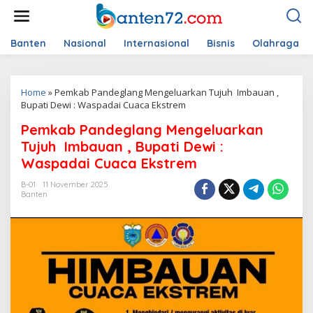
L
e
w
a
Banten
Nasional
Internasional
Bisnis
Olahraga
t
i
k
Home
»
Pemkab Pandeglang Mengeluarkan Tujuh Imbauan ,
e
Bupati Dewi : Waspadai Cuaca Ekstrem
k
o
Pemkab Pandeglang Mengeluarkan
n
t
Tujuh Imbauan , Bupati Dewi :
e
Waspadai Cuaca Ekstrem
n
B-01
11 November 2025
Banten