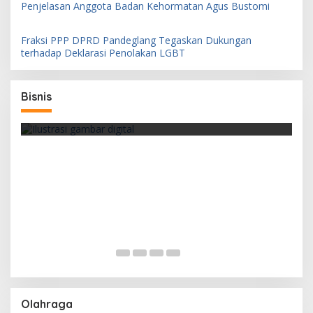
Penjelasan Anggota Badan Kehormatan Agus Bustomi
Fraksi PPP DPRD Pandeglang Tegaskan Dukungan
terhadap Deklarasi Penolakan LGBT
Pemerintah Perkuat Distribusi Barang
Bisnis
Bersubsidi Lewat Koperasi Merah Putih
Ratusan Atlet se Banten Siap Berlaga di
Open Turnamen Catur Dimyati Cup di Curug
Olahraga
u
Goong Mandalawangi Pandeglang