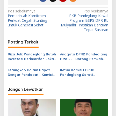
N
Pos sebelumnya
Pos berikutnya
Pemerintah Komitmen
PKB Pandeglang Kawal
a
Perkuat Cegah Stunting
Program BSPS DPR RI,
v
untuk Generasi Sehat
Mulyadhi: Pastikan Bantuan
Tepat Sasaran
i
g
Posting Terkait
a
s
Riza Juli: Pandeglang Butuh
Anggota DPRD Pandeglang
Investasi Berkearifan Lokal
Riza Juli Dorong Pemkab
i
untuk Perkuat Kemandirian
Genjot PAD, Optimistis
p
Fiskal dan Ciptakan
Kemampuan Fiskal Daerah
Terungkap Dalam Rapat
Ketua Komisi I DPRD
Lapangan Kerja
Bisa Meningkat
Dengar Pendapat , Komisi
Pandeglang Soroti
o
IV DPRD Pandeglang
Serapan Anggaran OPD
s
Soroti Anggaran
Masih Rendah, Minta
Konstruksi pada
Program Segera
Jangan Lewatkan
Dindikpora Senilai Rp5
Dipercepat
Miliar