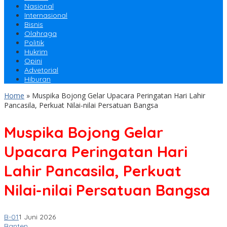
Nasional
Internasional
Bisnis
Olahraga
Politik
Hukrim
Opini
Advetorial
Hiburan
Home
»
Muspika Bojong Gelar Upacara Peringatan Hari Lahir
Pancasila, Perkuat Nilai-nilai Persatuan Bangsa
Muspika Bojong Gelar
Upacara Peringatan Hari
Lahir Pancasila, Perkuat
Nilai-nilai Persatuan Bangsa
B-01
1 Juni 2026
Banten