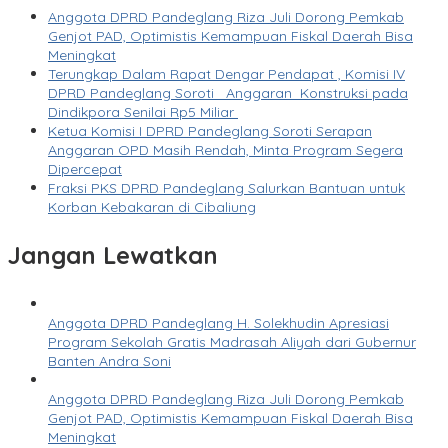
Anggota DPRD Pandeglang Riza Juli Dorong Pemkab
Genjot PAD, Optimistis Kemampuan Fiskal Daerah Bisa
Meningkat
Terungkap Dalam Rapat Dengar Pendapat , Komisi IV
DPRD Pandeglang Soroti Anggaran Konstruksi pada
Dindikpora Senilai Rp5 Miliar
Ketua Komisi I DPRD Pandeglang Soroti Serapan
Anggaran OPD Masih Rendah, Minta Program Segera
Dipercepat
Fraksi PKS DPRD Pandeglang Salurkan Bantuan untuk
Korban Kebakaran di Cibaliung
Jangan Lewatkan
Anggota DPRD Pandeglang H. Solekhudin Apresiasi
Program Sekolah Gratis Madrasah Aliyah dari Gubernur
Banten Andra Soni
Anggota DPRD Pandeglang Riza Juli Dorong Pemkab
Genjot PAD, Optimistis Kemampuan Fiskal Daerah Bisa
Meningkat