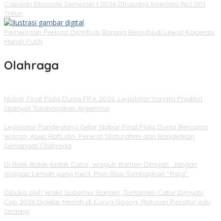
Capaian Ekonomi Semester I 2026 Ditopang Investasi Rp1.001
Triliun
Pemerintah Perkuat Distribusi Barang Bersubsidi Lewat Koperasi
Merah Putih
Olahraga
Nobar Final Piala Dunia FIFA 2026, Legislator Yangto Prediksi
Spanyol Tumbangkan Argentina
Legislator Pandeglang Gelar Nobar Final Piala Dunia Bersama
Warga, Asep Rafiudin: Pererat Silaturahmi dan Bangkitkan
Semangat Olahraga
Di Balik Bidak-bidak Catur, Wagub Banten Dimyati: Jangan
Anggap Lemah yang Kecil, Pion Bisa Tumbagkan “Raja”
Dibuka oleh Wakil Gubernur Banten, Turnamen Catur Dimyati
Cup 2026 Digelar Meriah di Curug Goong, Ratusan Pecatur Adu
Strategi