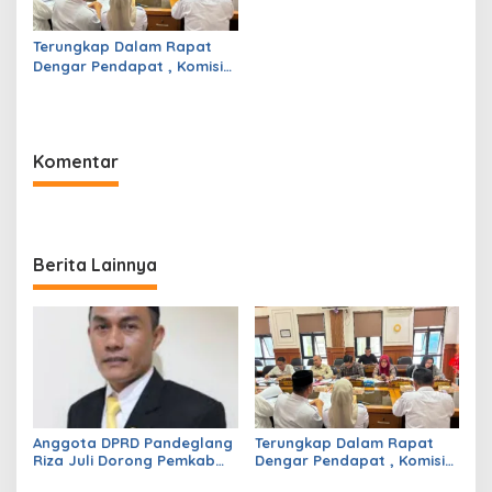
Terungkap Dalam Rapat
Dengar Pendapat , Komisi
IV DPRD Pandeglang
Soroti Anggaran
Konstruksi pada
Dindikpora Senilai Rp5
Komentar
Miliar
Berita Lainnya
Anggota DPRD Pandeglang
Terungkap Dalam Rapat
Riza Juli Dorong Pemkab
Dengar Pendapat , Komisi
Genjot PAD, Optimistis
IV DPRD Pandeglang