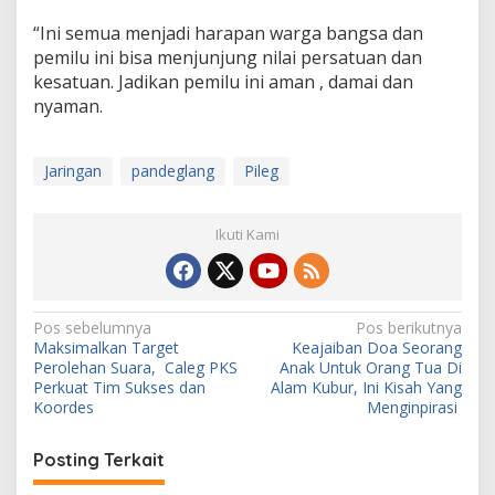
“Ini semua menjadi harapan warga bangsa dan
pemilu ini bisa menjunjung nilai persatuan dan
kesatuan. Jadikan pemilu ini aman , damai dan
nyaman.
Jaringan
pandeglang
Pileg
Ikuti Kami
N
Pos sebelumnya
Pos berikutnya
Maksimalkan Target
Keajaiban Doa Seorang
a
Perolehan Suara, Caleg PKS
Anak Untuk Orang Tua Di
v
Perkuat Tim Sukses dan
Alam Kubur, Ini Kisah Yang
Koordes
Menginpirasi
i
g
Posting Terkait
a