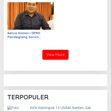
Kemampuan Fiskal Daerah
Soroti Anggaran
Bisa Meningkat
Konstruksi pada
Dindikpora Senilai Rp5
Miliar
Ketua Komisi I DPRD
Pandeglang Soroti
Serapan Anggaran OPD
Masih Rendah, Minta
Program Segera
Dipercepat
View More
TERPOPULER
KKN Kelompok 13 UNMA Banten Gali