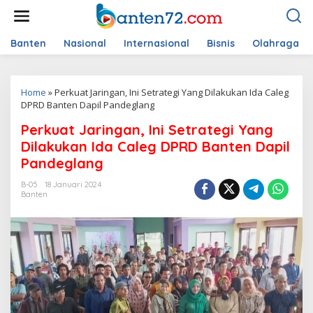
L
e
w
a
Banten
Nasional
Internasional
Bisnis
Olahraga
t
i
k
Home
»
Perkuat Jaringan, Ini Setrategi Yang Dilakukan Ida Caleg
e
DPRD Banten Dapil Pandeglang
k
o
Perkuat Jaringan, Ini Setrategi Yang
n
t
Dilakukan Ida Caleg DPRD Banten Dapil
e
Pandeglang
n
B-05
18 Januari 2024
Banten