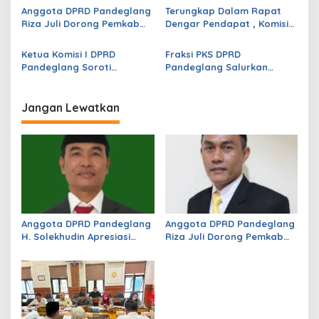
s
Anggota DPRD Pandeglang
Terungkap Dalam Rapat
Riza Juli Dorong Pemkab
Dengar Pendapat , Komisi
i
Genjot PAD, Optimistis
IV DPRD Pandeglang
p
Kemampuan Fiskal Daerah
Soroti Anggaran
Ketua Komisi I DPRD
Fraksi PKS DPRD
Bisa Meningkat
Konstruksi pada
Pandeglang Soroti
Pandeglang Salurkan
o
Dindikpora Senilai Rp5
Serapan Anggaran OPD
Bantuan untuk Korban
Miliar
s
Masih Rendah, Minta
Kebakaran di Cibaliung
Program Segera
Jangan Lewatkan
Dipercepat
Anggota DPRD Pandeglang
Anggota DPRD Pandeglang
H. Solekhudin Apresiasi
Riza Juli Dorong Pemkab
Program Sekolah Gratis
Genjot PAD, Optimistis
Madrasah Aliyah dari
Kemampuan Fiskal Daerah
Gubernur Banten Andra
Bisa Meningkat
Soni