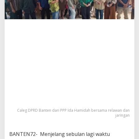
Caleg DPRD Banten dari PPP Ida Hamidah bersama relawan dan
jaringan
BANTEN72- Menjelang sebulan lagi waktu