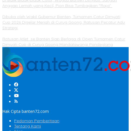
Di Balik Bidak-bidak Catur, Wagub Banten Dimyati: Jangan
Anggap Lemah yang Kecil, Pion Bisa Tumbagkan “Raja”
Dibuka oleh Wakil Gubernur Banten, Turnamen Catur Dimyati
Cup 2026 Digelar Meriah di Curug Goong, Ratusan Pecatur Adu
Strategi
Ratusan Atlet se Banten Siap Berlaga di Open Turnamen Catur
Dimyati Cup di Curug Goong Mandalawangi Pandeglang
Hak Cipta banten72.com
Pedoman Pemberitaan
Tentang Kami