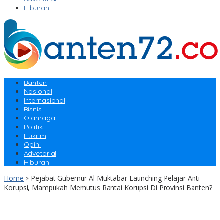
Hiburan
Banten
Nasional
Internasional
Bisnis
Olahraga
Politik
Hukrim
Opini
Advetorial
Hiburan
Home
»
Pejabat Gubernur Al Muktabar Launching Pelajar Anti
Korupsi, Mampukah Memutus Rantai Korupsi Di Provinsi Banten?