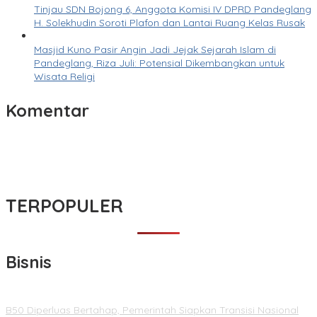
Tinjau SDN Bojong 6, Anggota Komisi IV DPRD Pandeglang
H. Solekhudin Soroti Plafon dan Lantai Ruang Kelas Rusak
Masjid Kuno Pasir Angin Jadi Jejak Sejarah Islam di
Pandeglang, Riza Juli: Potensial Dikembangkan untuk
Wisata Religi
Komentar
TERPOPULER
Bisnis
B50 Diperluas Bertahap, Pemerintah Siapkan Transisi Nasional