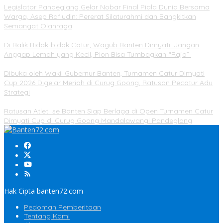
Legislator Pandeglang Gelar Nobar Final Piala Dunia Bersama
Warga, Asep Rafiudin: Pererat Silaturahmi dan Bangkitkan
Semangat Olahraga
Di Balik Bidak-bidak Catur, Wagub Banten Dimyati: Jangan
Anggap Lemah yang Kecil, Pion Bisa Tumbagkan “Raja”
Dibuka oleh Wakil Gubernur Banten, Turnamen Catur Dimyati
Cup 2026 Digelar Meriah di Curug Goong, Ratusan Pecatur Adu
Strategi
Ratusan Atlet se Banten Siap Berlaga di Open Turnamen Catur
Dimyati Cup di Curug Goong Mandalawangi Pandeglang
Hak Cipta banten72.com
Pedoman Pemberitaan
Tentang Kami