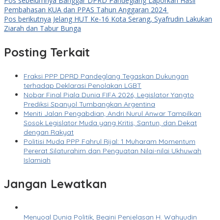
Pos sebelumnya
Banggar DPRD Pandeglang Laporkan Hasil
Pembahasan KUA dan PPAS Tahun Anggaran 2024
Pos berikutnya
Jelang HUT Ke-16 Kota Serang, Syafrudin Lakukan
Ziarah dan Tabur Bunga
Posting Terkait
Fraksi PPP DPRD Pandeglang Tegaskan Dukungan
terhadap Deklarasi Penolakan LGBT
Nobar Final Piala Dunia FIFA 2026, Legislator Yangto
Prediksi Spanyol Tumbangkan Argentina
Meniti Jalan Pengabdian, Andri Nurul Anwar Tampilkan
Sosok Legislator Muda yang Kritis, Santun, dan Dekat
dengan Rakyat
Politisi Muda PPP Fahrul Rijal: 1 Muharam Momentum
Pererat Silaturahim dan Penguatan Nilai-nilai Ukhuwah
Islamiah
Jangan Lewatkan
Menyoal Dunia Politik, Begini Penjelasan H. Wahyudin