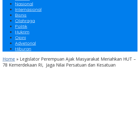
Nasional
Internasional
Bisnis
Olahraga
Politik
Hukrim
Opini
Advetorial
Hiburan
Home
»
Legislator Perempuan Ajak Masyarakat Meriahkan HUT –
78 Kemerdekaan RI, Jaga Nilai Persatuan dan Kesatuan