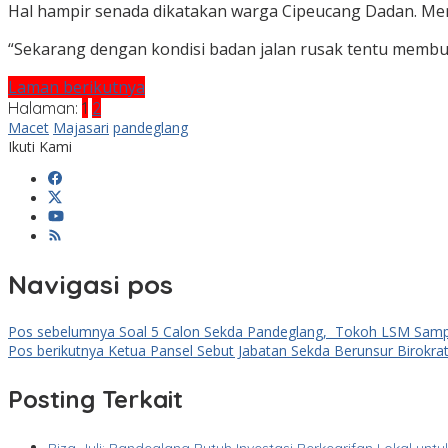
Hal hampir senada dikatakan warga Cipeucang Dadan. Menuru
“Sekarang dengan kondisi badan jalan rusak tentu membuat
Laman berikutnya
Halaman:
1
2
Macet
Majasari
pandeglang
Ikuti Kami
Navigasi pos
Pos sebelumnya
Soal 5 Calon Sekda Pandeglang, Tokoh LSM Sampa
Pos berikutnya
Ketua Pansel Sebut Jabatan Sekda Berunsur Birokrat,
Posting Terkait