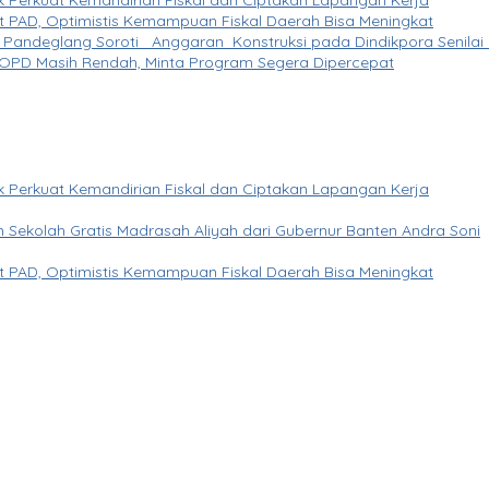
tuk Perkuat Kemandirian Fiskal dan Ciptakan Lapangan Kerja
 PAD, Optimistis Kemampuan Fiskal Daerah Bisa Meningkat
Pandeglang Soroti Anggaran Konstruksi pada Dindikpora Senilai 
 OPD Masih Rendah, Minta Program Segera Dipercepat
tuk Perkuat Kemandirian Fiskal dan Ciptakan Lapangan Kerja
Sekolah Gratis Madrasah Aliyah dari Gubernur Banten Andra Soni
 PAD, Optimistis Kemampuan Fiskal Daerah Bisa Meningkat