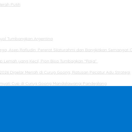
Merah Putih
panyol Tumbangkan Argentina
rga, Asep Rafiudin: Pererat Silaturahmi dan Bangkitkan Semangat 
ap Lemah yang Kecil, Pion Bisa Tumbagkan “Raja”
2026 Digelar Meriah di Curug Goong, Ratusan Pecatur Adu Strategi
Dimyati Cup di Curug Goong Mandalawangi Pandeglang