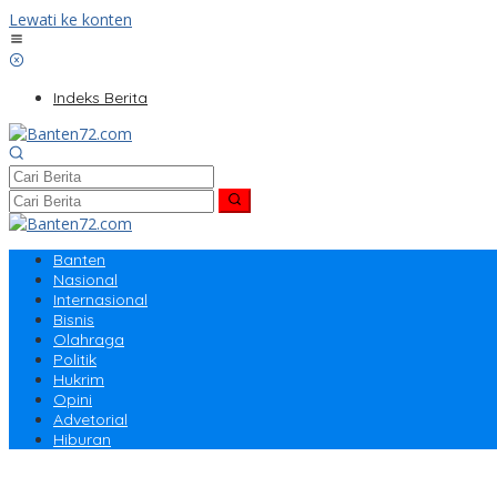
Lewati ke konten
Indeks Berita
Banten
Nasional
Internasional
Bisnis
Olahraga
Politik
Hukrim
Opini
Advetorial
Hiburan