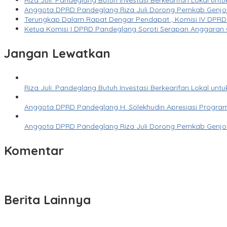
Riza Juli: Pandeglang Butuh Investasi Berkearifan Lokal un
Anggota DPRD Pandeglang Riza Juli Dorong Pemkab Genjot
Terungkap Dalam Rapat Dengar Pendapat , Komisi IV DPRD 
Ketua Komisi I DPRD Pandeglang Soroti Serapan Anggaran
Jangan Lewatkan
Riza Juli: Pandeglang Butuh Investasi Berkearifan Lokal un
Anggota DPRD Pandeglang H. Solekhudin Apresiasi Program 
Anggota DPRD Pandeglang Riza Juli Dorong Pemkab Genjot
Komentar
Berita Lainnya