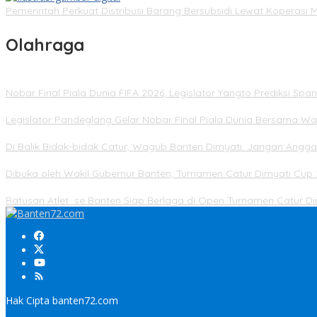
Pemerintah Perkuat Distribusi Barang Bersubsidi Lewat Koperasi 
Olahraga
Nobar Final Piala Dunia FIFA 2026, Legislator Yangto Prediksi S
Legislator Pandeglang Gelar Nobar Final Piala Dunia Bersama Wa
Di Balik Bidak-bidak Catur, Wagub Banten Dimyati: Jangan Angg
Dibuka oleh Wakil Gubernur Banten, Turnamen Catur Dimyati Cup 
Ratusan Atlet se Banten Siap Berlaga di Open Turnamen Catur 
Hak Cipta banten72.com