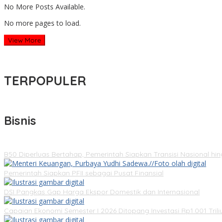
No More Posts Available.
No more pages to load.
View More
TERPOPULER
Bisnis
B50 Diperluas Bertahap, Pemerintah Siapkan Transisi Nasional hi
Pemerintah Siapkan PFII sebagai Pusat Finansial
DSI Pangkas Gap Harga Ekspor Domestik dan Internasional
Capaian Ekonomi Semester I 2026 Ditopang Investasi Rp1.001 Trili