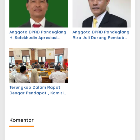
Anggota DPRD Pandeglang
Anggota DPRD Pandeglang
H. Solekhudin Apresiasi
Riza Juli Dorong Pemkab
Program Sekolah Gratis
Genjot PAD, Optimistis
Madrasah Aliyah dari
Kemampuan Fiskal Daerah
Gubernur Banten Andra
Bisa Meningkat
Soni
Terungkap Dalam Rapat
Dengar Pendapat , Komisi
IV DPRD Pandeglang
Soroti Anggaran
Konstruksi pada
Dindikpora Senilai Rp5
Komentar
Miliar