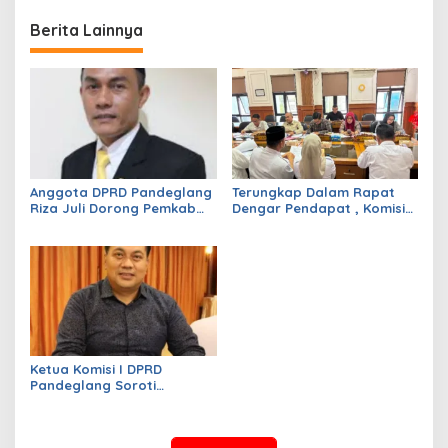
Berita Lainnya
Anggota DPRD Pandeglang
Terungkap Dalam Rapat
Riza Juli Dorong Pemkab
Dengar Pendapat , Komisi
Genjot PAD, Optimistis
IV DPRD Pandeglang
Kemampuan Fiskal Daerah
Soroti Anggaran
Bisa Meningkat
Konstruksi pada
Dindikpora Senilai Rp5
Miliar
Ketua Komisi I DPRD
Pandeglang Soroti
Serapan Anggaran OPD
Masih Rendah, Minta
Program Segera