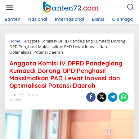
L
e
w
a
Banten
Nasional
Internasional
Bisnis
Olahraga
t
i
k
Home
»
Anggota Komisi IV DPRD Pandeglang Kumaedi Dorong
e
OPD Penghasil Maksimalkan PAD Lewat Inovasi dan
k
Optimalisasi Potensi Daerah
o
n
Anggota Komisi IV DPRD Pandeglang
t
e
Kumaedi Dorong OPD Penghasil
n
Maksimalkan PAD Lewat Inovasi dan
Optimalisasi Potensi Daerah
B-01
29 Juni 2026
Banten