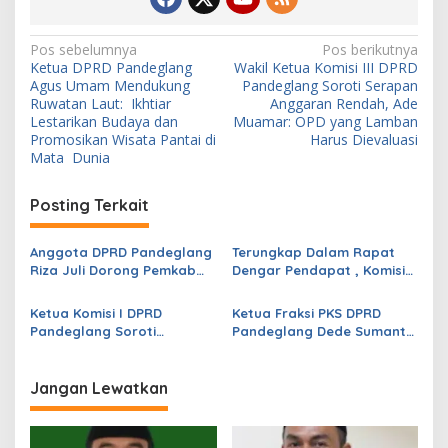
N
Pos sebelumnya
Pos berikutnya
Ketua DPRD Pandeglang
Wakil Ketua Komisi III DPRD
a
Agus Umam Mendukung
Pandeglang Soroti Serapan
v
Ruwatan Laut: Ikhtiar
Anggaran Rendah, Ade
Lestarikan Budaya dan
Muamar: OPD yang Lamban
i
Promosikan Wisata Pantai di
Harus Dievaluasi
Mata Dunia
g
a
Posting Terkait
s
i
Anggota DPRD Pandeglang
Terungkap Dalam Rapat
p
Riza Juli Dorong Pemkab
Dengar Pendapat , Komisi
Genjot PAD, Optimistis
IV DPRD Pandeglang
o
Kemampuan Fiskal Daerah
Soroti Anggaran
Ketua Komisi I DPRD
Ketua Fraksi PKS DPRD
Bisa Meningkat
Konstruksi pada
s
Pandeglang Soroti
Pandeglang Dede Sumantri
Dindikpora Senilai Rp5
Serapan Anggaran OPD
Dukung Polres Berantas
Miliar
Masih Rendah, Minta
Narkoba, Ajak Masyarakat
Program Segera
Bersatu Lawan Peredaran
Jangan Lewatkan
Dipercepat
Barang Haram