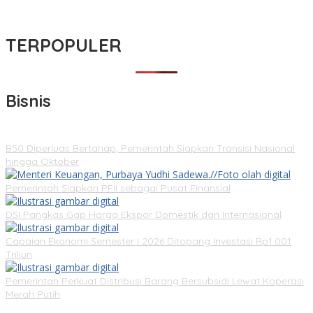
TERPOPULER
Bisnis
B50 Diperluas Bertahap, Pemerintah Siapkan Transisi Nasional
hingga Oktober
Pemerintah Siapkan PFII sebagai Pusat Finansial
DSI Pangkas Gap Harga Ekspor Domestik dan Internasional
Capaian Ekonomi Semester I 2026 Ditopang Investasi Rp1.001
Triliun
Pemerintah Perkuat Distribusi Barang Bersubsidi Lewat Koperasi
Merah Putih