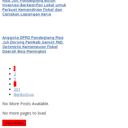
Riza Juli: Pandeglang Butuh
Investasi Berkearifan Lokal untuk
Perkuat Kemandirian Fiskal dan
Ciptakan Lapangan Kerja
Anggota DPRD Pandeglang Riza
Juli Dorong Pemkab Genjot PAD,
Optimistis Kemampuan Fiskal
Daerah Bisa Meningkat
1
2
3
…
201
Berikutnya
No More Posts Available.
No more pages to load.
View More