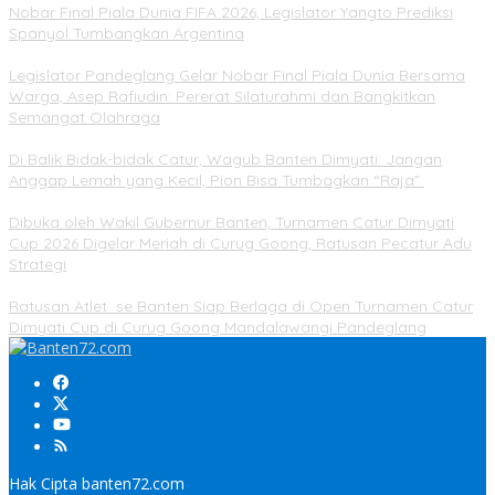
Nobar Final Piala Dunia FIFA 2026, Legislator Yangto Prediksi
Spanyol Tumbangkan Argentina
Legislator Pandeglang Gelar Nobar Final Piala Dunia Bersama
Warga, Asep Rafiudin: Pererat Silaturahmi dan Bangkitkan
Semangat Olahraga
Di Balik Bidak-bidak Catur, Wagub Banten Dimyati: Jangan
Anggap Lemah yang Kecil, Pion Bisa Tumbagkan “Raja”
Dibuka oleh Wakil Gubernur Banten, Turnamen Catur Dimyati
Cup 2026 Digelar Meriah di Curug Goong, Ratusan Pecatur Adu
Strategi
Ratusan Atlet se Banten Siap Berlaga di Open Turnamen Catur
Dimyati Cup di Curug Goong Mandalawangi Pandeglang
Hak Cipta banten72.com