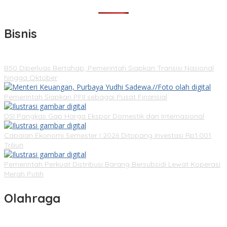
Bisnis
B50 Diperluas Bertahap, Pemerintah Siapkan Transisi Nasional
hingga Oktober
Pemerintah Siapkan PFII sebagai Pusat Finansial
DSI Pangkas Gap Harga Ekspor Domestik dan Internasional
Capaian Ekonomi Semester I 2026 Ditopang Investasi Rp1.001
Triliun
Pemerintah Perkuat Distribusi Barang Bersubsidi Lewat Koperasi
Merah Putih
Olahraga