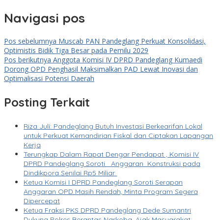
Navigasi pos
Pos sebelumnya
Muscab PAN Pandeglang Perkuat Konsolidasi,
Optimistis Bidik Tiga Besar pada Pemilu 2029
Pos berikutnya
Anggota Komisi IV DPRD Pandeglang Kumaedi
Dorong OPD Penghasil Maksimalkan PAD Lewat Inovasi dan
Optimalisasi Potensi Daerah
Posting Terkait
Riza Juli: Pandeglang Butuh Investasi Berkearifan Lokal
untuk Perkuat Kemandirian Fiskal dan Ciptakan Lapangan
Kerja
Terungkap Dalam Rapat Dengar Pendapat , Komisi IV
DPRD Pandeglang Soroti Anggaran Konstruksi pada
Dindikpora Senilai Rp5 Miliar
Ketua Komisi I DPRD Pandeglang Soroti Serapan
Anggaran OPD Masih Rendah, Minta Program Segera
Dipercepat
Ketua Fraksi PKS DPRD Pandeglang Dede Sumantri
Dukung Polres Berantas Narkoba, Ajak Masyarakat