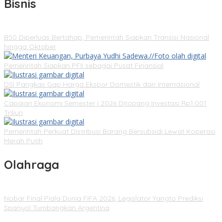
Bisnis
B50 Diperluas Bertahap, Pemerintah Siapkan Transisi Nasional
hingga Oktober
Pemerintah Siapkan PFII sebagai Pusat Finansial
DSI Pangkas Gap Harga Ekspor Domestik dan Internasional
Capaian Ekonomi Semester I 2026 Ditopang Investasi Rp1.001
Triliun
Pemerintah Perkuat Distribusi Barang Bersubsidi Lewat Koperasi
Merah Putih
Olahraga
Nobar Final Piala Dunia FIFA 2026, Legislator Yangto Prediksi
Spanyol Tumbangkan Argentina