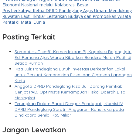
Ekonomi Nasional melalui Kolaborasi Besar
Pos berikutnya
Ketua DPRD Pandeglang Agus Umam Mendukung
Ruwatan Laut: Ikhtiar Lestarikan Budaya dan Promosikan Wisata
Pantai di Mata Dunia
Posting Terkait
Sambut HUT ke-81 Kemerdekaan RI, Kapolsek Bojong Iptu
Edi Rumana Ajak Warga Kibarkan Bendera Merah Putih di
Setiap Rumah
Riza Juli: Pandeglang Butuh Investasi Berkearifan Lokal
untuk Perkuat Kemandirian Fiskal dan Ciptakan Lapangan
Kerja
Anggota DPRD Pandeglang Riza Juli Dorong Pemkab
Genjot PAD, Optimistis Kemampuan Fiskal Daerah Bisa
Meningkat
Terungkap Dalam Rapat Dengar Pendapat , Komisi IV
DPRD Pandeglang Soroti Anggaran Konstruksi pada
Dindikpora Senilai Rp5 Miliar
Jangan Lewatkan