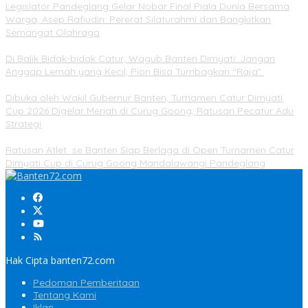
Legislator Pandeglang Gelar Nobar Final Piala Dunia Bersama
Warga, Asep Rafiudin: Pererat Silaturahmi dan Bangkitkan
Semangat Olahraga
Di Balik Bidak-bidak Catur, Wagub Banten Dimyati: Jangan
Anggap Lemah yang Kecil, Pion Bisa Tumbagkan “Raja”
Dibuka oleh Wakil Gubernur Banten, Turnamen Catur Dimyati
Cup 2026 Digelar Meriah di Curug Goong, Ratusan Pecatur Adu
Strategi
Ratusan Atlet se Banten Siap Berlaga di Open Turnamen Catur
Dimyati Cup di Curug Goong Mandalawangi Pandeglang
Hak Cipta banten72.com
Pedoman Pemberitaan
Tentang Kami
Iklan