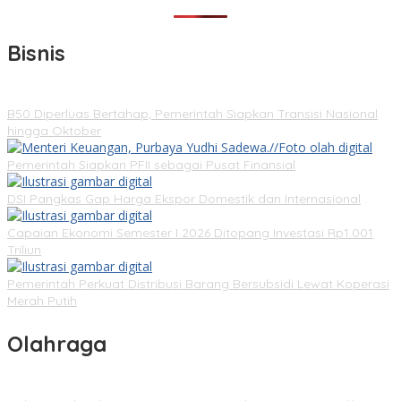
Bisnis
B50 Diperluas Bertahap, Pemerintah Siapkan Transisi Nasional
hingga Oktober
Pemerintah Siapkan PFII sebagai Pusat Finansial
DSI Pangkas Gap Harga Ekspor Domestik dan Internasional
Capaian Ekonomi Semester I 2026 Ditopang Investasi Rp1.001
Triliun
Pemerintah Perkuat Distribusi Barang Bersubsidi Lewat Koperasi
Merah Putih
Olahraga