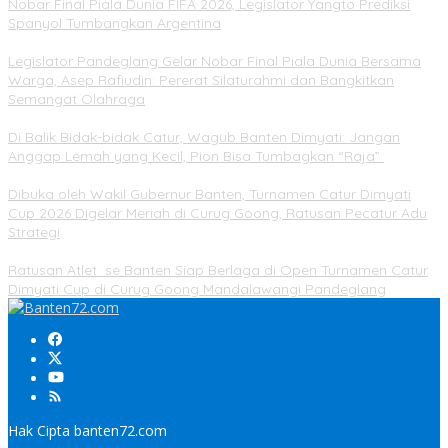
Nobar Final Piala Dunia FIFA 2026, Legislator Yangto Prediksi
Spanyol Tumbangkan Argentina
Legislator Pandeglang Gelar Nobar Final Piala Dunia Bersama
Warga, Asep Rafiudin: Pererat Silaturahmi dan Bangkitkan
Semangat Olahraga
Di Balik Bidak-bidak Catur, Wagub Banten Dimyati: Jangan
Anggap Lemah yang Kecil, Pion Bisa Tumbagkan “Raja”
Dibuka oleh Wakil Gubernur Banten, Turnamen Catur Dimyati
Cup 2026 Digelar Meriah di Curug Goong, Ratusan Pecatur Adu
Strategi
Ratusan Atlet se Banten Siap Berlaga di Open Turnamen Catur
Dimyati Cup di Curug Goong Mandalawangi Pandeglang
Hak Cipta banten72.com