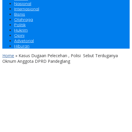
Nasional
Internasional
Bisnis
Olahraga
Politik
Hukrim
Opini
Advetorial
Hiburan
Home
»
Kasus Dugaan Pelecehan , Polisi Sebut Terduganya
Oknum Anggota DPRD Pandeglang