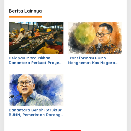
Berita Lainnya
Delapan Mitra Pilihan
Transformasi BUMN
Danantara Perkuat Proyek
Menghemat Kas Negara
PSEL Tahap Dua
Capai Triliunan Rupiah
Danantara Benahi Struktur
BUMN, Pemerintah Dorong
Pengelolaan Aset Lebih
Produktif