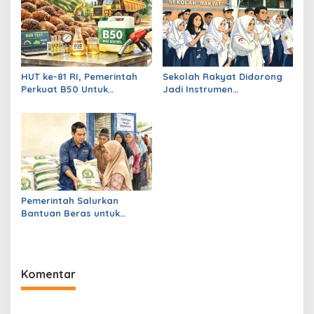
HUT ke-81 RI, Pemerintah
Sekolah Rakyat Didorong
Perkuat B50 Untuk
Jadi Instrumen
Ketahanan Energi
Pengentasan Kemiskinan
Indonesia
Berbasis Data
Pemerintah Salurkan
Bantuan Beras untuk
Puluhan Juta KPM
Komentar