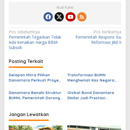
Ikuti Kami
N
Pos sebelumnya
Pos berikutnya
Pemerintah Tegaskan Tidak
Pemerintah Respons Isu
a
Ada Kenaikan Harga BBM
Reformasi Jilid II
v
Subsidi
i
Posting Terkait
g
a
Delapan Mitra Pilihan
Transformasi BUMN
s
Danantara Perkuat Proyek
Menghemat Kas Negara
PSEL Tahap Dua
Capai Triliunan Rupiah
i
Danantara Benahi Struktur
Global Bond Danantara
p
BUMN, Pemerintah Dorong
Dinilai Jadi Prestasi
Pengelolaan Aset Lebih
Finansial Pemerintah
o
Produktif
s
Jangan Lewatkan