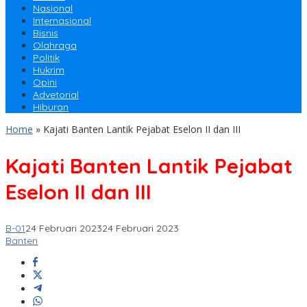
Nasional
Internasional
Bisnis
Olahraga
Politik
Hukrim
Opini
Advetorial
Hiburan
Home
»
Kajati Banten Lantik Pejabat Eselon II dan III
Kajati Banten Lantik Pejabat
Eselon II dan III
B-01
24 Februari 2023
24 Februari 2023
Banten