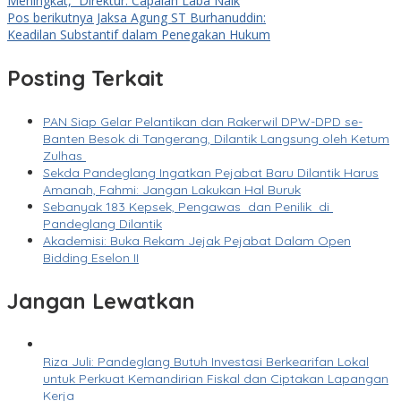
Meningkat, Direktur: Capaian Laba Naik
Pos berikutnya
Jaksa Agung ST Burhanuddin:
Keadilan Substantif dalam Penegakan Hukum
Posting Terkait
PAN Siap Gelar Pelantikan dan Rakerwil DPW-DPD se-
Banten Besok di Tangerang, Dilantik Langsung oleh Ketum
Zulhas
Sekda Pandeglang Ingatkan Pejabat Baru Dilantik Harus
Amanah, Fahmi: Jangan Lakukan Hal Buruk
Sebanyak 183 Kepsek, Pengawas dan Penilik di
Pandeglang Dilantik
Akademisi: Buka Rekam Jejak Pejabat Dalam Open
Bidding Eselon II
Jangan Lewatkan
Riza Juli: Pandeglang Butuh Investasi Berkearifan Lokal
untuk Perkuat Kemandirian Fiskal dan Ciptakan Lapangan
Kerja