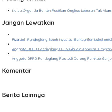
Ketua Organda Banten Pastikan Ongkos Lebaran Tak Akan M
Jangan Lewatkan
Riza Juli: Pandeglang Butuh Investasi Berkearifan Lokal un
Anggota DPRD Pandeglang H. Solekhudin Apresiasi Program 
Anggota DPRD Pandeglang Riza Juli Dorong Pemkab Genjot
Komentar
Berita Lainnya