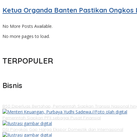
Ketua Organda Banten Pastikan Ongkos 
No More Posts Available.
No more pages to load.
TERPOPULER
Bisnis
B50 Diperluas Bertahap, Pemerintah Siapkan Transisi Nasional hi
Pemerintah Siapkan PFII sebagai Pusat Finansial
DSI Pangkas Gap Harga Ekspor Domestik dan Internasional