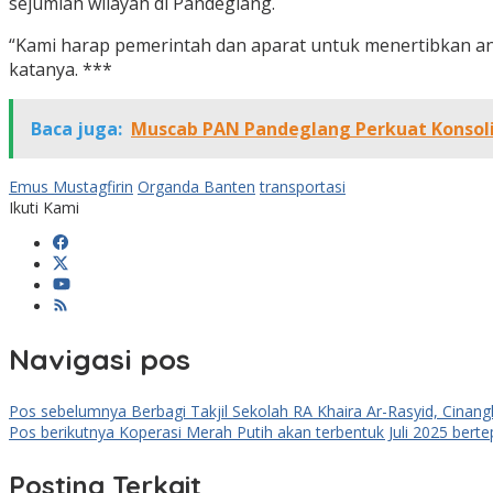
sejumlah wilayah di Pandeglang.
“Kami harap pemerintah dan aparat untuk menertibkan angk
katanya. ***
Baca juga:
Muscab PAN Pandeglang Perkuat Konsolid
Emus Mustagfirin
Organda Banten
transportasi
Ikuti Kami
Navigasi pos
Pos sebelumnya
Berbagi Takjil Sekolah RA Khaira Ar-Rasyid, Cina
Pos berikutnya
Koperasi Merah Putih akan terbentuk Juli 2025 bert
Posting Terkait