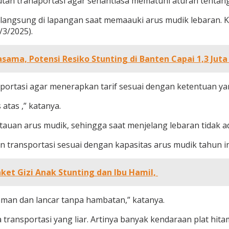
tan tranaportasi agar senantiasa mematuhi aturan tentang 
gsung di lapangan saat memaauki arus mudik lebaran. K
/3/2025).
sama, Potensi Resiko Stunting di Banten Capai 1,3 Jut
sportasi agar menerapkan tarif sesuai dengan ketentuan ya
atas ,” katanya.
uan arus mudik, sehingga saat menjelang lebaran tidak a
 transportasi sesuai dengan kapasitas arus mudik tahun in
et Gizi Anak Stunting dan Ibu Hamil,
man dan lancar tanpa hambatan,” katanya.
a transportasi yang liar. Artinya banyak kendaraan plat hi