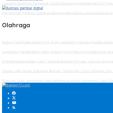
Capaian Ekonomi Semester I 2026 Ditopang Investasi Rp1.001 Trili
Pemerintah Perkuat Distribusi Barang Bersubsidi Lewat Koperasi 
Olahraga
Nobar Final Piala Dunia FIFA 2026, Legislator Yangto Prediksi S
Legislator Pandeglang Gelar Nobar Final Piala Dunia Bersama Wa
Di Balik Bidak-bidak Catur, Wagub Banten Dimyati: Jangan Angg
Dibuka oleh Wakil Gubernur Banten, Turnamen Catur Dimyati Cup 
Ratusan Atlet se Banten Siap Berlaga di Open Turnamen Catur 