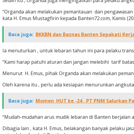
Selain itu , Organda juga mengingatkan para pelaku angku
“Organda akan melakukan pemantauan dan pengawasan lan
kata H. Emus Mustagfirin kepada Banten72.com, Kamis (20
Baca juga:
BKKBN dan Baznas Banten Sepakati Kerja
Ia menuturkan , untuk lebaran tahun ini para pelaku tran
“Kami harap patuhi aturan dan jangan melebihi tarif batas 
Menurut H. Emus, pihak Organda akan melakukan pemanta
Oleh karena itu , perlu ada kesiapan menurunkan angkutan
Baca juga:
Momen HUT ke -24 , PT PNM Salurkan Pak
“Mudah-mudahan arus mudik lebaran di Banten berjalan a
Dibagia lain , kata H. Emus, belakangan banyak pelaku jas