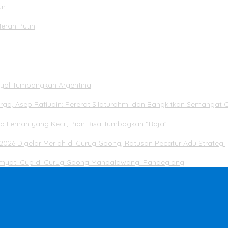
un
Merah Putih
panyol Tumbangkan Argentina
rga, Asep Rafiudin: Pererat Silaturahmi dan Bangkitkan Semangat 
ap Lemah yang Kecil, Pion Bisa Tumbagkan “Raja”
2026 Digelar Meriah di Curug Goong, Ratusan Pecatur Adu Strategi
Dimyati Cup di Curug Goong Mandalawangi Pandeglang