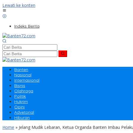
Lewati ke konten
Indeks Berita
Banten
Nasional
Internasional
Bisnis
Olahraga
Politik
Hukrim
Opini
Advetorial
Hiburan
Home
»
Jelang Mudik Lebaran, Ketua Organda Banten Imbau Pelak