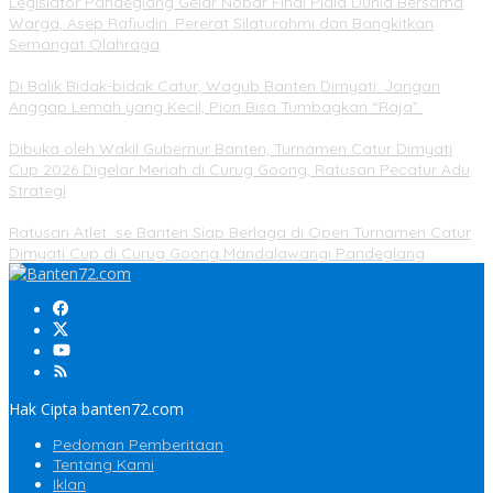
Legislator Pandeglang Gelar Nobar Final Piala Dunia Bersama
Warga, Asep Rafiudin: Pererat Silaturahmi dan Bangkitkan
Semangat Olahraga
Di Balik Bidak-bidak Catur, Wagub Banten Dimyati: Jangan
Anggap Lemah yang Kecil, Pion Bisa Tumbagkan “Raja”
Dibuka oleh Wakil Gubernur Banten, Turnamen Catur Dimyati
Cup 2026 Digelar Meriah di Curug Goong, Ratusan Pecatur Adu
Strategi
Ratusan Atlet se Banten Siap Berlaga di Open Turnamen Catur
Dimyati Cup di Curug Goong Mandalawangi Pandeglang
Hak Cipta banten72.com
Pedoman Pemberitaan
Tentang Kami
Iklan