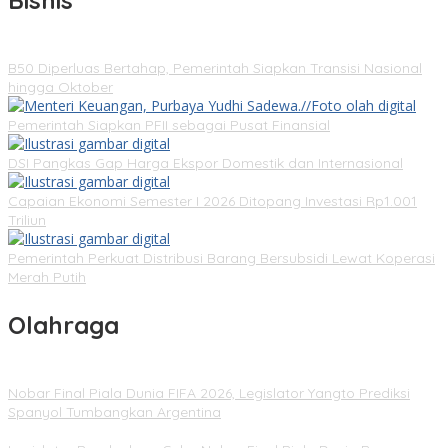
Bisnis
B50 Diperluas Bertahap, Pemerintah Siapkan Transisi Nasional
hingga Oktober
Pemerintah Siapkan PFII sebagai Pusat Finansial
DSI Pangkas Gap Harga Ekspor Domestik dan Internasional
Capaian Ekonomi Semester I 2026 Ditopang Investasi Rp1.001
Triliun
Pemerintah Perkuat Distribusi Barang Bersubsidi Lewat Koperasi
Merah Putih
Olahraga
Nobar Final Piala Dunia FIFA 2026, Legislator Yangto Prediksi
Spanyol Tumbangkan Argentina