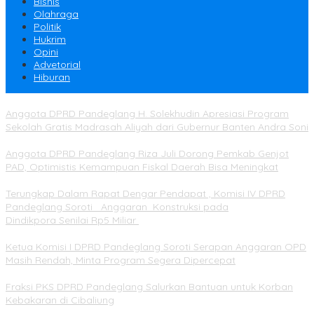
Bisnis
Olahraga
Politik
Hukrim
Opini
Advetorial
Hiburan
Anggota DPRD Pandeglang H. Solekhudin Apresiasi Program
Sekolah Gratis Madrasah Aliyah dari Gubernur Banten Andra Soni
Anggota DPRD Pandeglang Riza Juli Dorong Pemkab Genjot
PAD, Optimistis Kemampuan Fiskal Daerah Bisa Meningkat
Terungkap Dalam Rapat Dengar Pendapat , Komisi IV DPRD
Pandeglang Soroti Anggaran Konstruksi pada
Dindikpora Senilai Rp5 Miliar
Ketua Komisi I DPRD Pandeglang Soroti Serapan Anggaran OPD
Masih Rendah, Minta Program Segera Dipercepat
Fraksi PKS DPRD Pandeglang Salurkan Bantuan untuk Korban
Kebakaran di Cibaliung