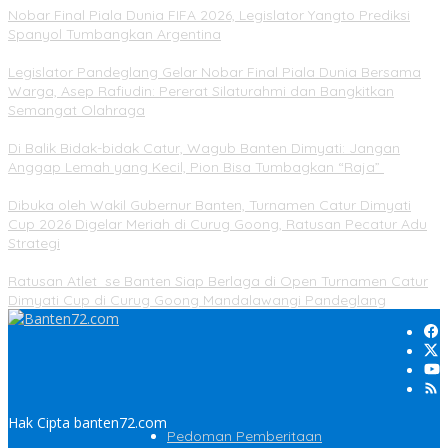
Nobar Final Piala Dunia FIFA 2026, Legislator Yangto Prediksi
Spanyol Tumbangkan Argentina
Legislator Pandeglang Gelar Nobar Final Piala Dunia Bersama
Warga, Asep Rafiudin: Pererat Silaturahmi dan Bangkitkan
Semangat Olahraga
Di Balik Bidak-bidak Catur, Wagub Banten Dimyati: Jangan
Anggap Lemah yang Kecil, Pion Bisa Tumbagkan “Raja”
Dibuka oleh Wakil Gubernur Banten, Turnamen Catur Dimyati
Cup 2026 Digelar Meriah di Curug Goong, Ratusan Pecatur Adu
Strategi
Ratusan Atlet se Banten Siap Berlaga di Open Turnamen Catur
Dimyati Cup di Curug Goong Mandalawangi Pandeglang
Hak Cipta banten72.com
Pedoman Pemberitaan