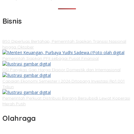
Bisnis
B50 Diperluas Bertahap, Pemerintah Siapkan Transisi Nasional
hingga Oktober
Pemerintah Siapkan PFII sebagai Pusat Finansial
DSI Pangkas Gap Harga Ekspor Domestik dan Internasional
Capaian Ekonomi Semester I 2026 Ditopang Investasi Rp1.001
Triliun
Pemerintah Perkuat Distribusi Barang Bersubsidi Lewat Koperasi
Merah Putih
Olahraga