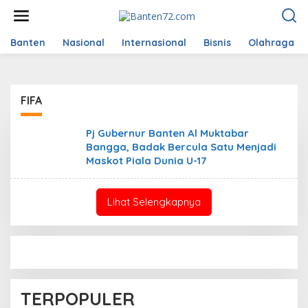
L
e
w
a
Banten
Nasional
Internasional
Bisnis
Olahraga
t
i
k
e
FIFA
k
o
n
Pj Gubernur Banten Al Muktabar
t
Bangga, Badak Bercula Satu Menjadi
e
Maskot Piala Dunia U-17
n
Lihat Selengkapnya
TERPOPULER